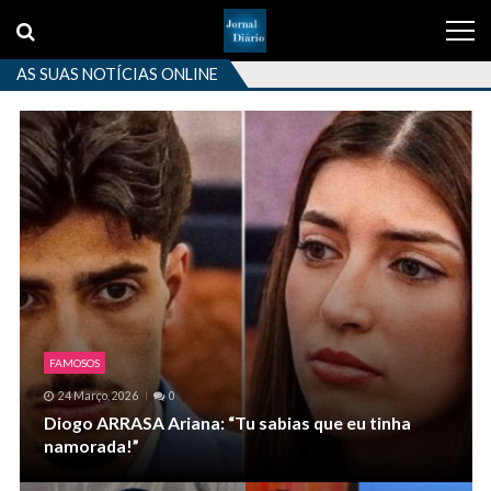
Skip
Skip
to
to
navigation
content
AS SUAS NOTÍCIAS ONLINE
FAMOSOS
24 Março, 2026
0
Diogo ARRASA Ariana: “Tu sabias que eu tinha
namorada!”