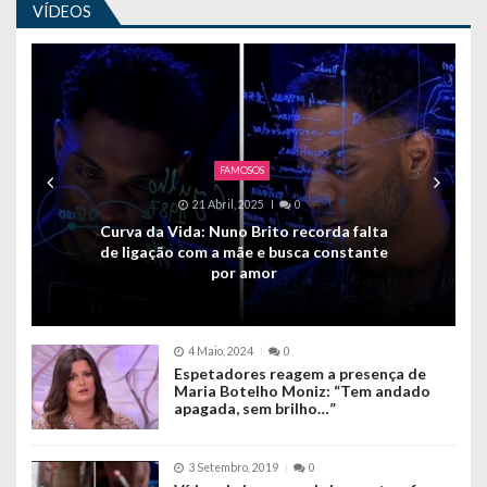
VÍDEOS
FAMOSOS
21 Abril, 2025
0
Curva da Vida: Nuno Brito recorda falta
de ligação com a mãe e busca constante
por amor
4 Maio, 2024
0
Espetadores reagem a presença de
Maria Botelho Moniz: “Tem andado
apagada, sem brilho…”
3 Setembro, 2019
0