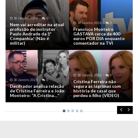
30 Janeiro, 2026
0
30 Janeiro, 2026
0
Nem vai acreditar na atual
profissão do instrutor
Francisco Monteiro
Paulo Andrade da 1ª
GASTAVA cerca de 400
Companhia! (Não é
euros POR DIA enquanto
militar)
comentador na TVI
30 Janeiro, 2026
0
30 Janeiro, 2026
0
Cristina Ferreira não
e
Decifrador analisa relação
segura as lágrimas com
de Cristina Ferreira e João
história de casal que
Monteiro: “A Cristina…”
perdeu o filho (VÍDEO)