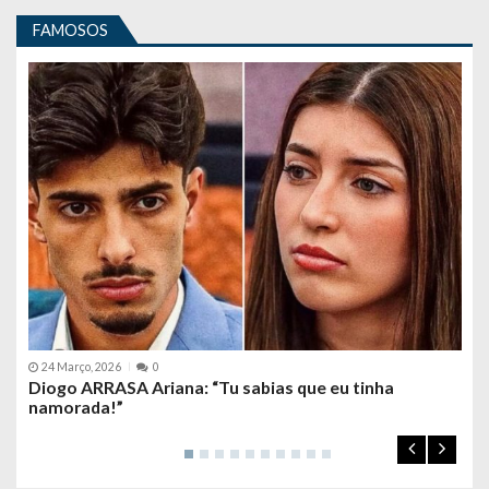
FAMOSOS
24 Março, 2026
0
30
: “É
Diogo ARRASA Ariana: “Tu sabias que eu tinha
Fra
namorada!”
DIA