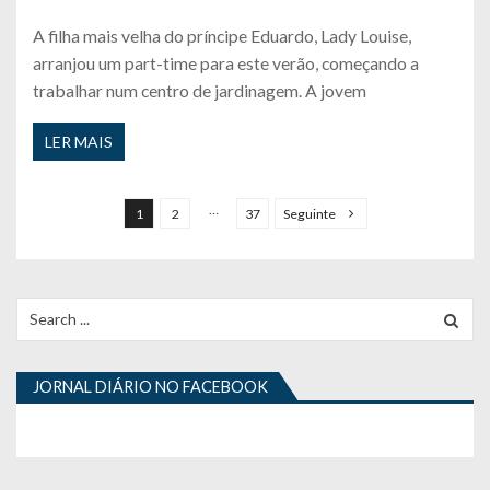
A filha mais velha do príncipe Eduardo, Lady Louise,
arranjou um part-time para este verão, começando a
trabalhar num centro de jardinagem. A jovem
LER MAIS
P
a
…
1
2
37
Seguinte
g
i
n
Search
for:
a
ç
JORNAL DIÁRIO NO FACEBOOK
ã
o
d