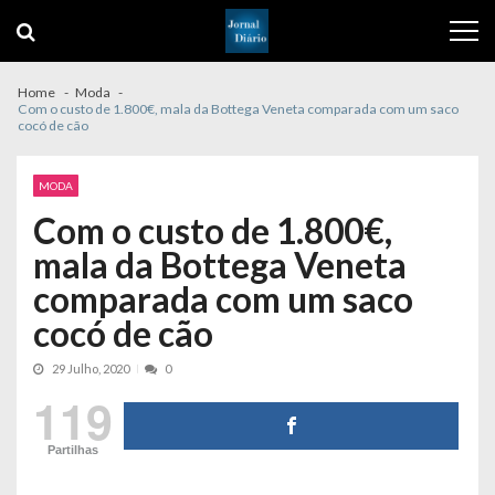
Skip
Skip
to
to
navigation
content
Home
Moda
Com o custo de 1.800€, mala da Bottega Veneta comparada com um saco
cocó de cão
MODA
Com o custo de 1.800€,
mala da Bottega Veneta
comparada com um saco
cocó de cão
29 Julho, 2020
0
119
Partilhas