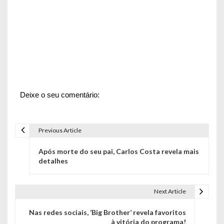
Deixe o seu comentário:
Previous Article
N
Após morte do seu pai, Carlos Costa revela mais
a
detalhes
v
e
Next Article
g
Nas redes sociais, ‘Big Brother’ revela favoritos
à vitória do programa!