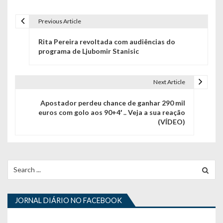
Previous Article
N
Rita Pereira revoltada com audiências do
a
programa de Ljubomir Stanisic
v
e
Next Article
g
Apostador perdeu chance de ganhar 290 mil
euros com golo aos 90+4′ .. Veja a sua reação
a
(VÍDEO)
ç
ã
Search
o
for:
d
JORNAL DIÁRIO NO FACEBOOK
e