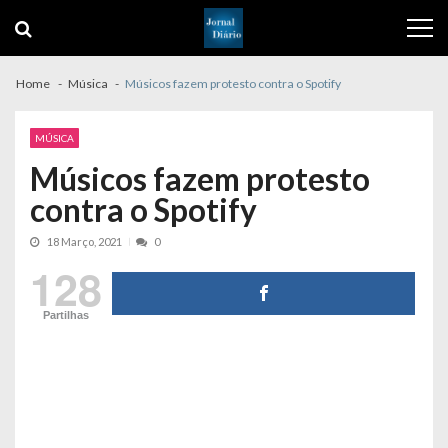
Skip
Skip
to
to
navigation
content
Home
Música
Músicos fazem protesto contra o Spotify
MÚSICA
Músicos fazem protesto
contra o Spotify
18 Março, 2021
0
128
Partilhas