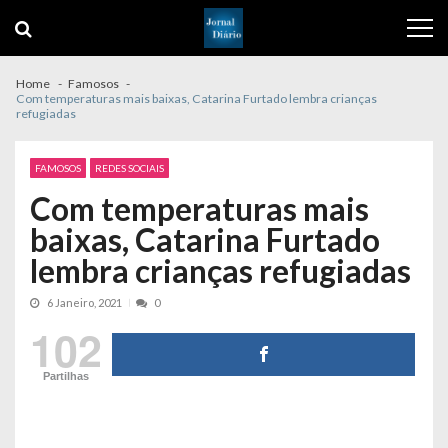
Skip
Skip
to
to
navigation
content
Home
Famosos
Com temperaturas mais baixas, Catarina Furtado lembra crianças
refugiadas
FAMOSOS
REDES SOCIAIS
Com temperaturas mais
baixas, Catarina Furtado
lembra crianças refugiadas
6 Janeiro, 2021
0
102
Partilhas