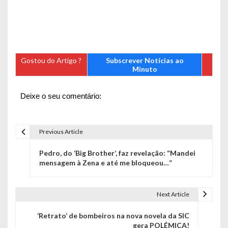
Gostou do Artigo ?
Subscrever Notícias ao
Minuto
Deixe o seu comentário:
Previous Article
N
Pedro, do ‘Big Brother’, faz revelação: “Mandei
a
mensagem à Zena e até me bloqueou…”
v
e
Next Article
g
‘Retrato’ de bombeiros na nova novela da SIC
gera POLÉMICA!