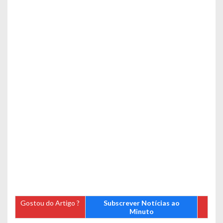
Gostou do Artigo ?
Subscrever Notícias ao
Minuto