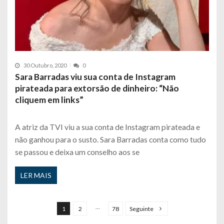
30 Outubro, 2020
0
Sara Barradas viu sua conta de Instagram
pirateada para extorsão de dinheiro: “Não
cliquem em links”
A atriz da TVI viu a sua conta de Instagram pirateada e
não ganhou para o susto. Sara Barradas conta como tudo
se passou e deixa um conselho aos se
LER MAIS
P
a
…
1
2
78
Seguinte
g