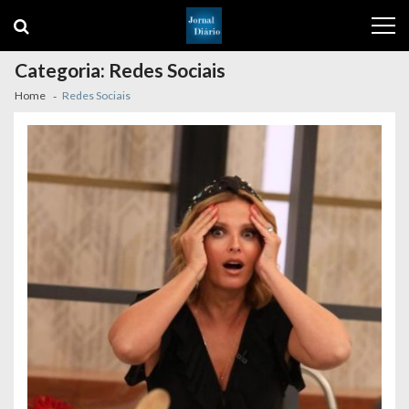
Skip
Skip
to
to
navigation
content
Categoria:
Redes Sociais
Home
Redes Sociais