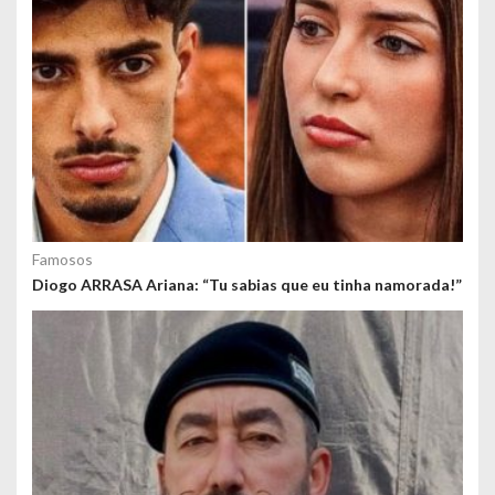
d
o
s
Famosos
Diogo ARRASA Ariana: “Tu sabias que eu tinha namorada!”