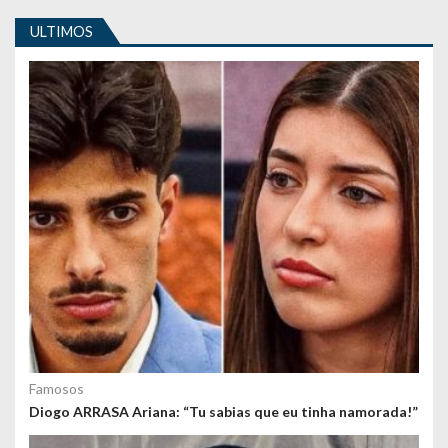
o
ULTIMOS
n
t
e
ú
d
o
s
Famosos
Diogo ARRASA Ariana: “Tu sabias que eu tinha namorada!”