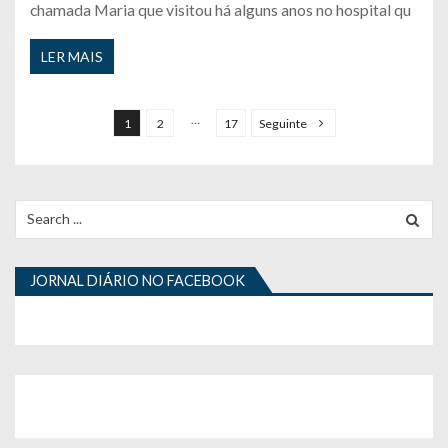
chamada Maria que visitou há alguns anos no hospital qu
LER MAIS
P
a
…
1
2
17
Seguinte
g
i
n
Search
for:
a
ç
JORNAL DIÁRIO NO FACEBOOK
ã
o
d
o
s
c