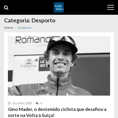
Skip
Skip
to
to
navigation
content
Categoria:
Desporto
Home
Desporto
16 Junho, 2023
0
Gino Mader, o destemido ciclista que desafiou a
sorte na Volta à Suíça!