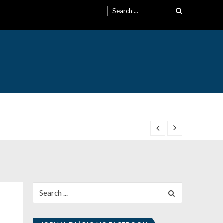
Search
for:
Search
for: