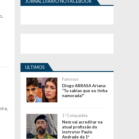
JORNAL DIÁRIO NO FACEBOOK
o,
ULTIMOS
Famosos
Diogo ARRASA Ariana:
“Tu sabias que eu tinha
namorada!”
ira,
1ª Companhia
Nem vai acreditar na
atual profissão do
instrutor Paulo
Andrade da 1ª