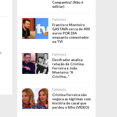
Companhia! (Não é
militar)
Famosos
Francisco Monteiro
GASTAVA cerca de 400
euros POR DIA
enquanto comentador
na TVI
s.
Famosos
Decifrador analisa
relação de Cristina
Ferreira e João
Monteiro: “A
Cristina…”
Famosos
Cristina Ferreira não
segura as lágrimas com
história de casal que
perdeu o filho (VÍDEO)