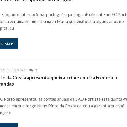
 nos is’: “Ficou chateado comigo?”
27 JANEIRO, 2026
e, jogador internacional português que joga atualmente no FC Port
e exercício
27 JANEIRO, 2026
tou a ver uma menina chamada Maria que visitou há alguns anos no
rutor e é apanhado
27 JANEIRO, 2026
pital qu
e Cláudio Ramos: “É um atentado…”
25 JANEIRO, 2026
ós entrevista polémica a Flávio Furtado...
25 JANEIRO, 2026
ER MAIS
o homem que pegou fogo à estátua de Cristiano R...
25 JANEIRO, 2026
 hilariante
24 JANEIRO, 2026
ue eu tinha namorada!”
24 MARÇO, 2026
8 Outubro, 2020
0
o do instrutor Paulo Andrade da 1ª Companhia!...
30 JANEIRO, 2026
nto da Costa apresenta queixa-crime contra Frederico
randas
a de 400 euros POR DIA enquanto comentador na TVI
30 JANEIRO, 2026
C Porto apresentou as contas anuais da SAD Portista esta quinta-fe
ento em que Jorge Nuno Pinto da Costa deixou a garantia que vai
nçar c