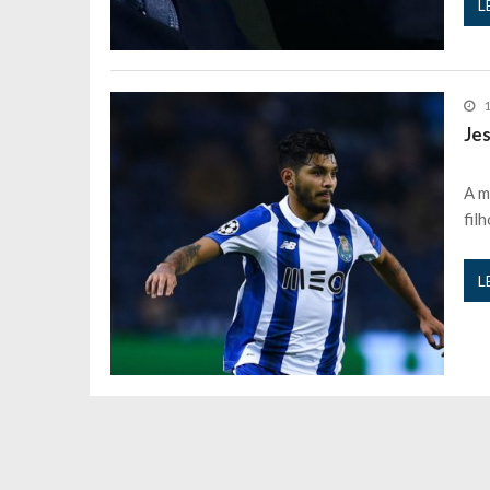
L
Jes
A m
fil
L