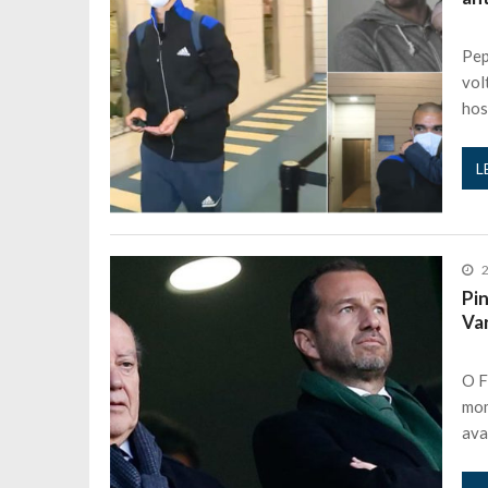
Maria Botelho Moniz coloca ‘pontos
Pep
Sara Santos fica em “pânico” durant
vol
Filipe Delgado volta a imitar o inst
hos
Gonçalo Quinaz CRITICA “dança” d
Catarina Miranda revela “cachet” ap
L
PSP já tomou medidas em relação a
Inês e Dylan divertem fãs com vídeo
Diogo ARRASA Ariana: “Tu sabias q
2
Nem vai acreditar na atual profissã
Pi
Va
Francisco Monteiro GASTAVA cerc
O F
mom
ava