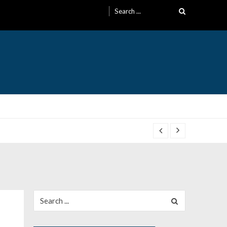
Search
for:
Search
for: