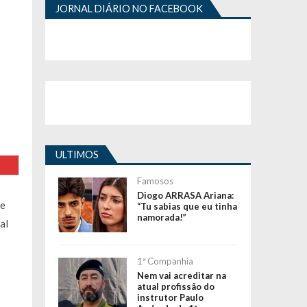
JORNAL DIÁRIO NO FACEBOOK
ULTIMOS
Famosos
Diogo ARRASA Ariana:
de
“Tu sabias que eu tinha
namorada!”
al
1ª Companhia
Nem vai acreditar na
atual profissão do
instrutor Paulo