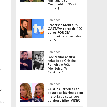
Andrade da 1ª
Companhia! (Não é
militar)
Famosos
Francisco Monteiro
GASTAVA cerca de 400
euros POR DIA
enquanto comentador
na TVI
Famosos
Decifrador analisa
relação de Cristina
Ferreira e João
Monteiro: “A
m
Cristina…”
Famosos
Cristina Ferreira não
ço
segura as lágrimas com
história de casal que
perdeu o filho (VÍDEO)
lico