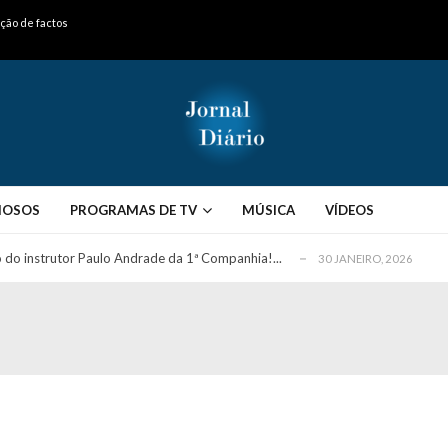
ação de factos
ós entrevista polémica a Flávio Furtado...
25 JANEIRO, 2026
o homem que pegou fogo à estátua de Cristiano R...
25 JANEIRO, 2026
 hilariante
24 JANEIRO, 2026
MOSOS
PROGRAMAS DE TV
MÚSICA
VÍDEOS
ue eu tinha namorada!”
24 MARÇO, 2026
o do instrutor Paulo Andrade da 1ª Companhia!...
30 JANEIRO, 2026
a de 400 euros POR DIA enquanto comentador na TVI
30 JANEIRO, 2026
na Ferreira e João Monteiro: “A CristinaR...
30 JANEIRO, 2026
mas com história de casal que perdeu o filh...
30 JANEIRO, 2026
eto com vídeo da sua vida
30 JANEIRO, 2026
apanhado em flagrante pelo instrutor (VÍDEO)...
30 JANEIRO, 2026
mento viral em direto
30 JANEIRO, 2026