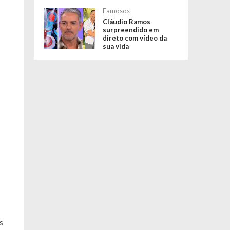
Famosos
Cláudio Ramos
surpreendido em
direto com vídeo da
sua vida
s