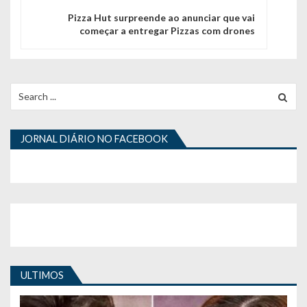
g
Pizza Hut surpreende ao anunciar que vai
começar a entregar Pizzas com drones
a
ç
ã
Search
for:
o
d
JORNAL DIÁRIO NO FACEBOOK
e
a
r
t
i
ULTIMOS
g