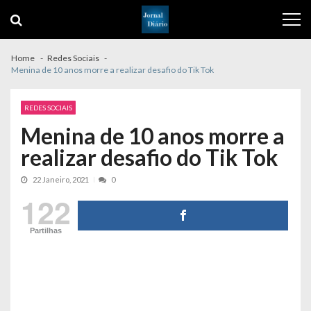
Skip
Skip
to
to
navigation
content
Home
Redes Sociais
Menina de 10 anos morre a realizar desafio do Tik Tok
REDES SOCIAIS
Menina de 10 anos morre a
realizar desafio do Tik Tok
22 Janeiro, 2021
0
122
Partilhas