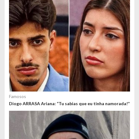
o
s
Famosos
Diogo ARRASA Ariana: “Tu sabias que eu tinha namorada!”