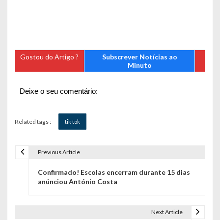
Gostou do Artigo ?
Subscrever Notícias ao
Minuto
Deixe o seu comentário:
Related tags :
tik tok
Previous Article
N
Confirmado! Escolas encerram durante 15 dias
a
anúnciou António Costa
v
e
Next Article