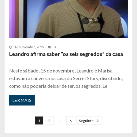
16 Novembro, 2025
0
Leandro afirma saber “os seis segredos” da casa
Neste sábado, 15 de novembro, Leandro e Marisa
estavam à conversa na casa do Secret Story, discutindo,
como não poderia deixar de ser, os segredos. Le
LER MAIS
P
a
…
1
2
6
Seguinte
g
i