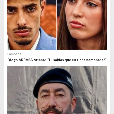
o
s
Famosos
Diogo ARRASA Ariana: “Tu sabias que eu tinha namorada!”