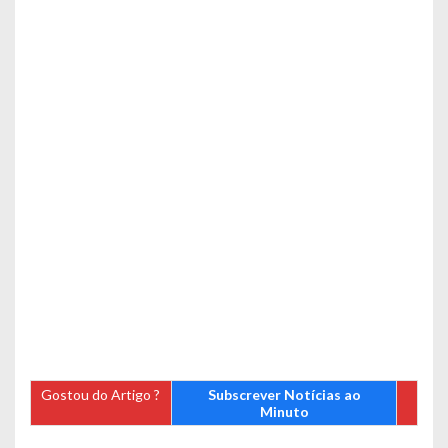
Gostou do Artigo ?
Subscrever Notícias ao
Minuto