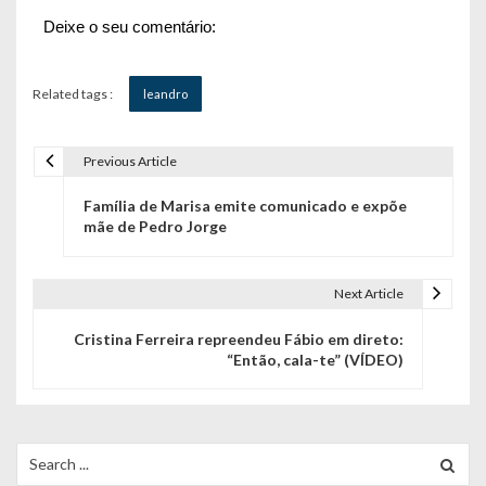
Deixe o seu comentário:
Related tags :
leandro
Previous Article
N
Família de Marisa emite comunicado e expõe
a
mãe de Pedro Jorge
v
e
Next Article
g
Cristina Ferreira repreendeu Fábio em direto:
“Então, cala-te” (VÍDEO)
a
ç
ã
Search
for: