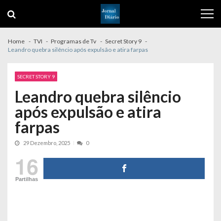
Skip
Skip
to
to
navigation
content
Home
TVI
Programas de Tv
Secret Story 9
Leandro quebra silêncio após expulsão e atira farpas
SECRET STORY 9
Leandro quebra silêncio
após expulsão e atira
farpas
29 Dezembro, 2025
0
16
Partilhas