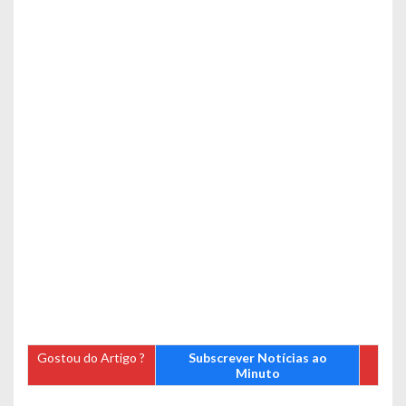
Gostou do Artigo ?
Subscrever Notícias ao
Minuto