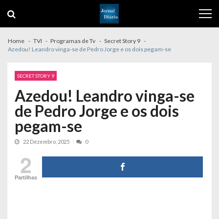
Skip
Skip
to
to
navigation
content
Home
TVI
Programas de Tv
Secret Story 9
Azedou! Leandro vinga-se de Pedro Jorge e os dois pegam-se
SECRET STORY 9
Azedou! Leandro vinga-se
de Pedro Jorge e os dois
pegam-se
22 Dezembro, 2025
0
2
Partilhas