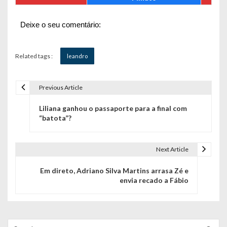
Deixe o seu comentário:
Related tags :
leandro
Previous Article
N
Liliana ganhou o passaporte para a final com
a
“batota”?
v
e
Next Article
g
Em direto, Adriano Silva Martins arrasa Zé e
envia recado a Fábio
a
ç
ã
Search