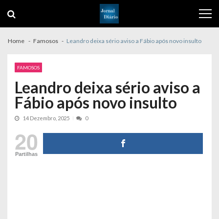
Skip
Skip
to
to
navigation
content
Home
Famosos
Leandro deixa sério aviso a Fábio após novo insulto
FAMOSOS
Leandro deixa sério aviso a
Fábio após novo insulto
14 Dezembro, 2025
0
20
Partilhas