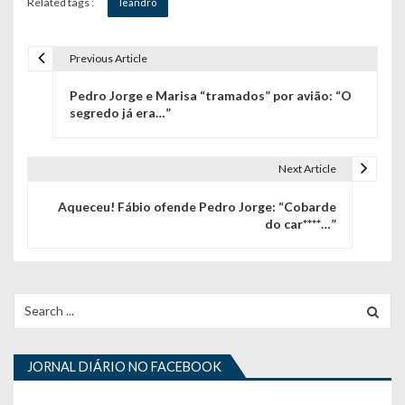
Related tags :
leandro
Previous Article
N
Pedro Jorge e Marisa “tramados” por avião: “O
a
segredo já era…”
v
e
Next Article
g
Aqueceu! Fábio ofende Pedro Jorge: “Cobarde
do car****…”
a
ç
ã
Search
for:
o
d
JORNAL DIÁRIO NO FACEBOOK
e