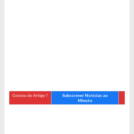
Gostou do Artigo ?
Subscrever Notícias ao
Minuto