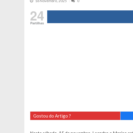
16 Novembro, 2025
0
Cristina Ferreira faz aviso sério sob
24
Aproximação? Margarida Corceiro “v
Partilhas
Grávida? Noélia Pereira faz revelaç
Catarina Miranda critica trabalho
Andrea Soares revela que esteve gr
Maria Botelho Moniz coloca ‘pontos
Sara Santos fica em “pânico” durant
Filipe Delgado volta a imitar o inst
Gonçalo Quinaz CRITICA “dança” d
Catarina Miranda revela “cachet” ap
PSP já tomou medidas em relação a
Inês e Dylan divertem fãs com vídeo
Diogo ARRASA Ariana: “Tu sabias q
Gostou do Artigo ?
Nem vai acreditar na atual profissã
Francisco Monteiro GASTAVA cerc