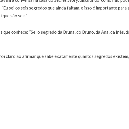
avam à conversa na casa do Secret Story, discutindo, como não pod
 “Eu sei os seis segredos que ainda faltam, e isso é importante para 
 que são seis.”
 que conhece: “Sei o segredo da Bruna, do Bruno, da Ana, da Inês, d
 foi claro ao afirmar que sabe exatamente quantos segredos existem,