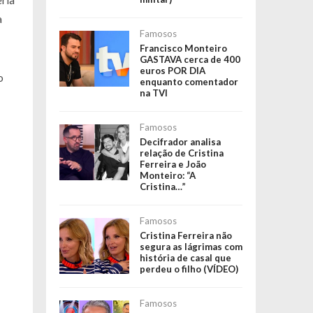
eria
a
Famosos
Francisco Monteiro
GASTAVA cerca de 400
euros POR DIA
o
enquanto comentador
na TVI
Famosos
Decifrador analisa
relação de Cristina
Ferreira e João
Monteiro: “A
Cristina…”
Famosos
Cristina Ferreira não
segura as lágrimas com
história de casal que
perdeu o filho (VÍDEO)
Famosos