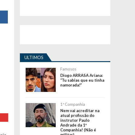
ULTIMOS
Famosos
Diogo ARRASA Ariana:
“Tu sabias que eu tinha
namorada!”
1ª Companhia
Nem vai acreditar na
atual profissão do
instrutor Paulo
Andrade da 1ª
Companhia! (Não é
militar)