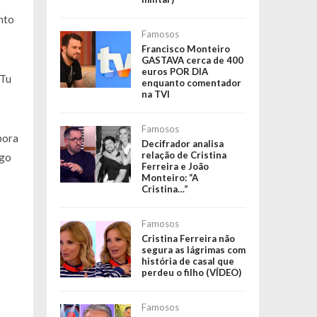
nto
Famosos
Francisco Monteiro
GASTAVA cerca de 400
euros POR DIA
“Tu
enquanto comentador
na TVI
Famosos
bora
Decifrador analisa
relação de Cristina
ngo
Ferreira e João
Monteiro: “A
Cristina…”
Famosos
Cristina Ferreira não
segura as lágrimas com
história de casal que
perdeu o filho (VÍDEO)
Famosos