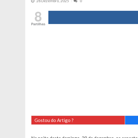
28 Dezembro, 2025
0
Cristina Ferreira faz aviso sério sob
8
Aproximação? Margarida Corceiro “v
Partilhas
Grávida? Noélia Pereira faz revelaç
Catarina Miranda critica trabalho
Andrea Soares revela que esteve gr
Maria Botelho Moniz coloca ‘pontos
Sara Santos fica em “pânico” durant
Filipe Delgado volta a imitar o inst
Gonçalo Quinaz CRITICA “dança” d
Catarina Miranda revela “cachet” ap
PSP já tomou medidas em relação a
Inês e Dylan divertem fãs com vídeo
Diogo ARRASA Ariana: “Tu sabias q
Gostou do Artigo ?
Nem vai acreditar na atual profissã
Francisco Monteiro GASTAVA cerc