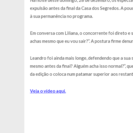
Na noite deste domingo, 28 de dezembro, os especta
expulsão antes da final da Casa dos Segredos. A pou
à sua permanência no programa.
Em conversa com Liliana, o concorrente foi direto e
achas mesmo que eu vou sair?”. A postura firme denu
Leandro foi ainda mais longe, defendendo que a sua s
mesmo antes da final? Alguém acha isso normal?”, q
da edição o coloca num patamar superior aos restan
Veja o vídeo aqui.