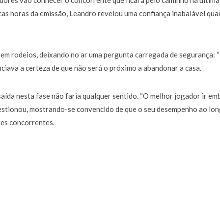
dores vão conhecer o concorrente que ficará pelo caminho na última
cas horas da emissão, Leandro revelou uma confiança inabalável qua
 sem rodeios, deixando no ar uma pergunta carregada de segurança: 
nciava a certeza de que não será o próximo a abandonar a casa.
aída nesta fase não faria qualquer sentido. “O melhor jogador ir em
uestionou, mostrando-se convencido de que o seu desempenho ao lo
tes concorrentes.