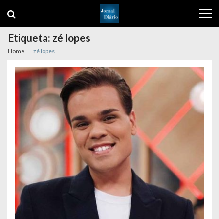
Skip
Skip
to
to
navigation
content
Etiqueta:
zé lopes
Home
zé lopes