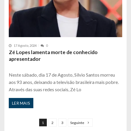
17 Agosto, 2024
0
Zé Lopes lamenta morte de conhecido
apresentador
Neste sábado, dia 17 de Agosto, Sílvio Santos morreu
aos 93 anos, deixando a televisão brasileira mais pobre.
Através das suas redes sociais, Zé Lo
LER MAIS
P
a
1
2
3
Seguinte
g