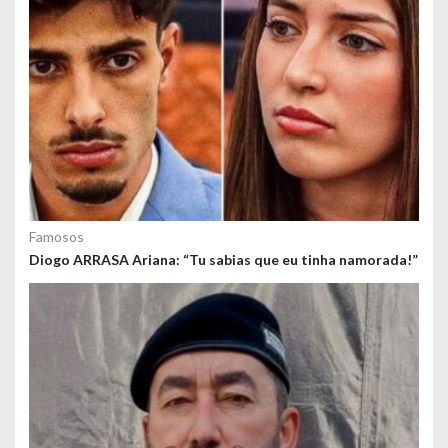
d
o
s
Famosos
Diogo ARRASA Ariana: “Tu sabias que eu tinha namorada!”