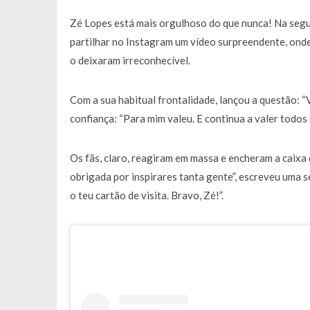
Francisco Monteiro GASTAVA cerc
Zé Lopes está mais orgulhoso do que nunca! Na segu
partilhar no Instagram um vídeo surpreendente, onde
o deixaram irreconhecível.
Com a sua habitual frontalidade, lançou a questão: “
confiança: “Para mim valeu. E continua a valer todos o
Os fãs, claro, reagiram em massa e encheram a caix
obrigada por inspirares tanta gente”, escreveu uma s
o teu cartão de visita. Bravo, Zé!”.