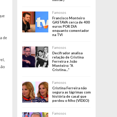
Famosos
que
Francisco Monteiro
GASTAVA cerca de 400
euros POR DIA
enquanto comentador
na TVI
ia de
Famosos
Decifrador analisa
relação de Cristina
el,
Ferreira e João
Monteiro: “A
são
Cristina…”
Famosos
Cristina Ferreira não
segura as lágrimas com
história de casal que
perdeu o filho (VÍDEO)
Famosos