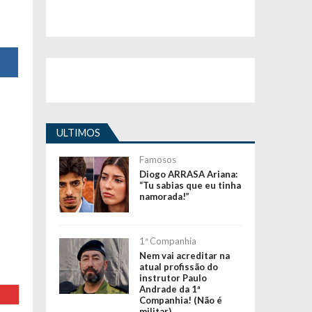
ULTIMOS
Famosos
Diogo ARRASA Ariana:
“Tu sabias que eu tinha
namorada!”
1ª Companhia
Nem vai acreditar na
atual profissão do
instrutor Paulo
Andrade da 1ª
Companhia! (Não é
militar)