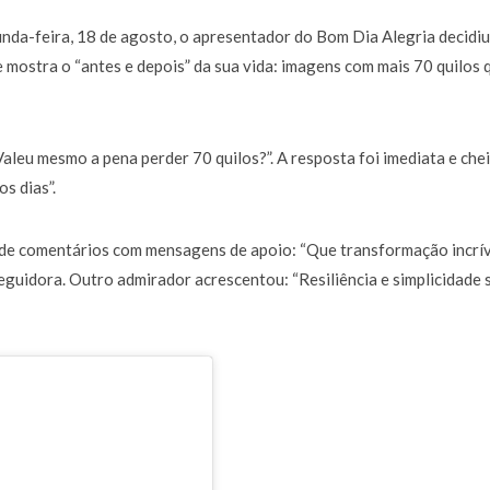
a de 400 euros POR DIA enquanto comentador na TVI
30 JANEIRO, 2026
nda-feira, 18 de agosto, o apresentador do Bom Dia Alegria decidiu
 mostra o “antes e depois” da sua vida: imagens com mais 70 quilos 
Valeu mesmo a pena perder 70 quilos?”. A resposta foi imediata e che
s dias”.
a de comentários com mensagens de apoio: “Que transformação incrív
eguidora. Outro admirador acrescentou: “Resiliência e simplicidade 