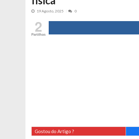
física
Tânia Laranjo protagoniza novo mo
19 Agosto, 2025
0
Cristina Ferreira faz aviso sério sob
2
Aproximação? Margarida Corceiro “v
Grávida? Noélia Pereira faz revelaç
Partilhas
Catarina Miranda critica trabalho
Andrea Soares revela que esteve gr
Maria Botelho Moniz coloca ‘pontos
Sara Santos fica em “pânico” durant
Filipe Delgado volta a imitar o inst
Gonçalo Quinaz CRITICA “dança” d
Catarina Miranda revela “cachet” ap
PSP já tomou medidas em relação a
Inês e Dylan divertem fãs com vídeo
Diogo ARRASA Ariana: “Tu sabias q
Gostou do Artigo ?
Nem vai acreditar na atual profissã