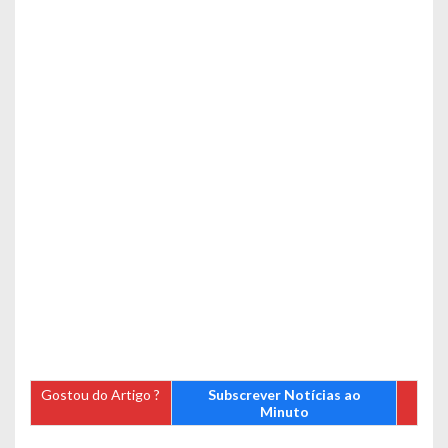
Gostou do Artigo ?
Subscrever Notícias ao
Minuto