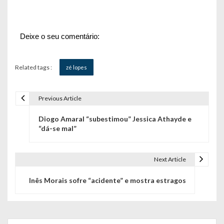
Deixe o seu comentário:
Related tags :
zé lopes
Previous Article
N
Diogo Amaral “subestimou” Jessica Athayde e
a
“dá-se mal”
v
e
Next Article
g
Inês Morais sofre “acidente” e mostra estragos
a
ç
Search