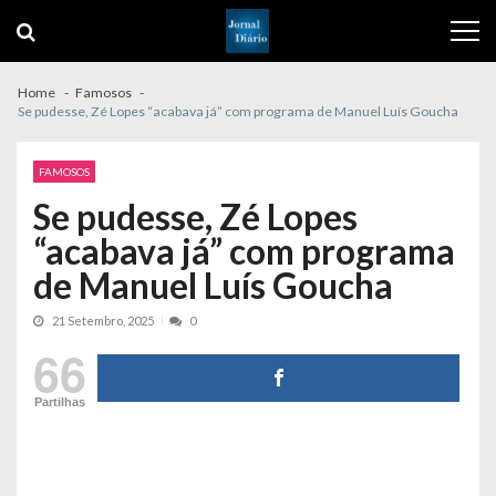
Skip
Skip
to
to
navigation
content
Home
Famosos
Se pudesse, Zé Lopes “acabava já” com programa de Manuel Luís Goucha
FAMOSOS
Se pudesse, Zé Lopes
“acabava já” com programa
de Manuel Luís Goucha
21 Setembro, 2025
0
66
Partilhas