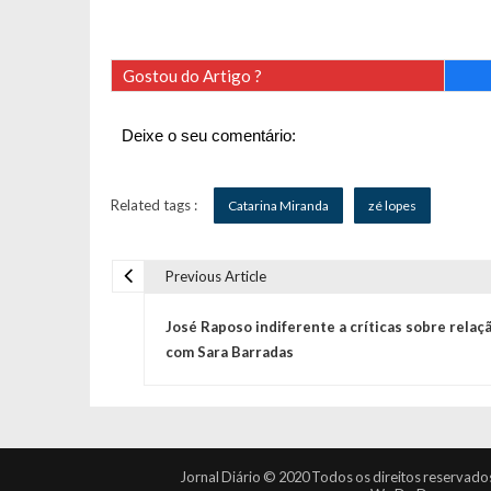
Gostou do Artigo ?
Deixe o seu comentário:
Related tags :
Catarina Miranda
zé lopes
Previous Article
N
José Raposo indiferente a críticas sobre relaç
a
com Sara Barradas
v
e
Jornal Diário © 2020 Todos os direitos reservado