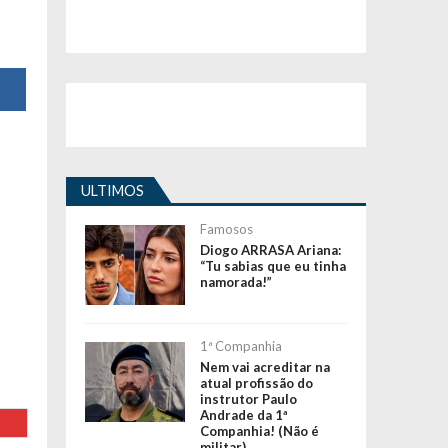
ULTIMOS
Famosos
Diogo ARRASA Ariana:
“Tu sabias que eu tinha
namorada!”
1ª Companhia
Nem vai acreditar na
atual profissão do
instrutor Paulo
Andrade da 1ª
Companhia! (Não é
militar)