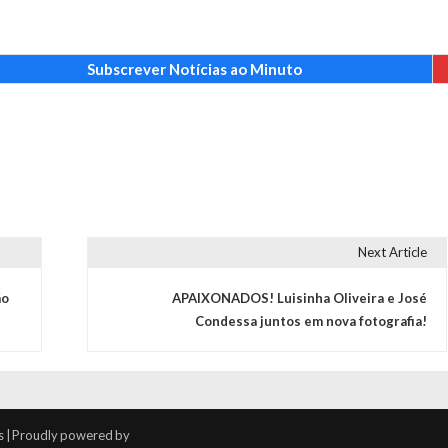
Subscrever Notícias ao Minuto
Next Article
ão
APAIXONADOS! Luisinha Oliveira e José
Condessa juntos em nova fotografia!
s | Proudly powered by