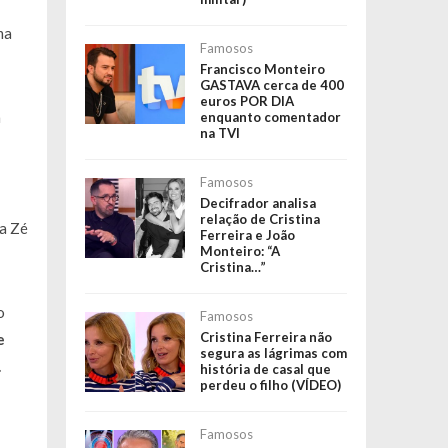
ma
Famosos
Francisco Monteiro
GASTAVA cerca de 400
euros POR DIA
m
enquanto comentador
na TVI
Famosos
Decifrador analisa
relação de Cristina
 a Zé
Ferreira e João
Monteiro: “A
Cristina…”
o
Famosos
Cristina Ferreira não
e
segura as lágrimas com
.
história de casal que
perdeu o filho (VÍDEO)
Famosos