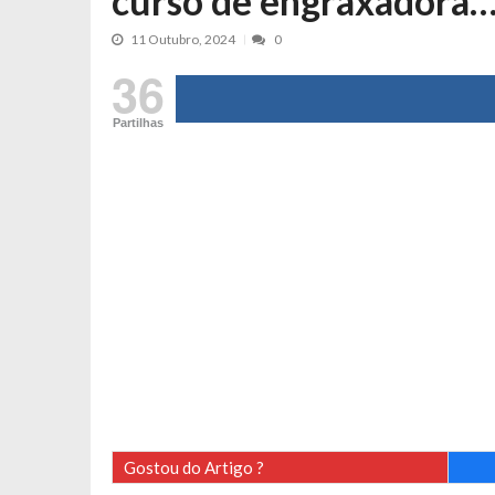
curso de engraxadora…
Maria Botelho Moniz coloca ‘pontos
11 Outubro, 2024
0
Sara Santos fica em “pânico” durant
36
Filipe Delgado volta a imitar o inst
Gonçalo Quinaz CRITICA “dança” d
Partilhas
Catarina Miranda revela “cachet” ap
PSP já tomou medidas em relação a
Inês e Dylan divertem fãs com vídeo
Diogo ARRASA Ariana: “Tu sabias q
Nem vai acreditar na atual profissã
Francisco Monteiro GASTAVA cerc
Gostou do Artigo ?