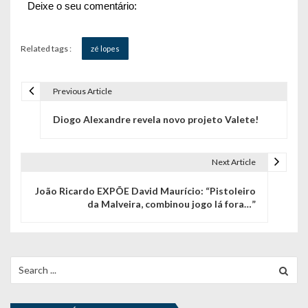
Deixe o seu comentário:
Related tags :
zé lopes
Previous Article
N
Diogo Alexandre revela novo projeto Valete!
a
v
Next Article
e
João Ricardo EXPÕE David Maurício: “Pistoleiro
g
da Malveira, combinou jogo lá fora…”
a
ç
Search
ã
for:
o