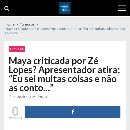
Skip
Skip
to
to
navigation
content
Home
Famosos
Maya criticada por Zé Lopes? Apresentador atira: “Eu sei muitas coisas e não
as conto…”
FAMOSOS
Maya criticada por Zé
Lopes? Apresentador atira:
“Eu sei muitas coisas e não
as conto…”
6 Janeiro, 2025
0
0
Partilhas