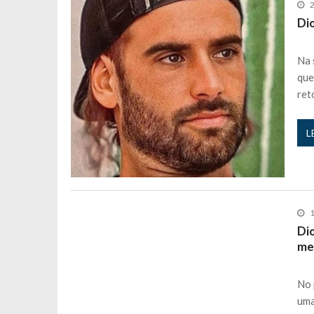
2
Di
Na 
que
ret
L
1
Di
me
No 
uma