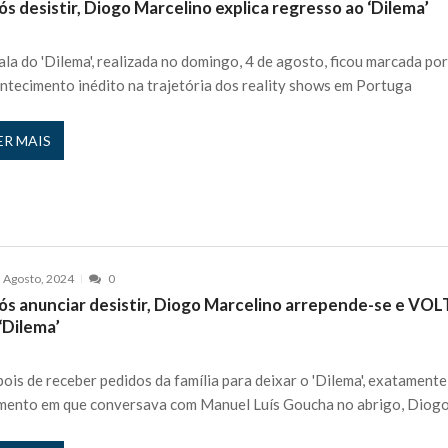
s desistir, Diogo Marcelino explica regresso ao ‘Dilema’
ala do 'Dilema', realizada no domingo, 4 de agosto, ficou marcada po
ntecimento inédito na trajetória dos reality shows em Portuga
ER MAIS
 Agosto, 2024
0
ós anunciar desistir, Diogo Marcelino arrepende-se e VO
‘Dilema’
ois de receber pedidos da família para deixar o 'Dilema', exatamente
ento em que conversava com Manuel Luís Goucha no abrigo, Diog