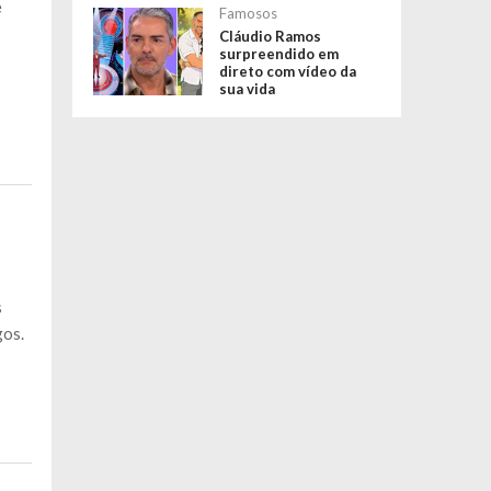
e
Famosos
Cláudio Ramos
surpreendido em
direto com vídeo da
sua vida
s
gos.