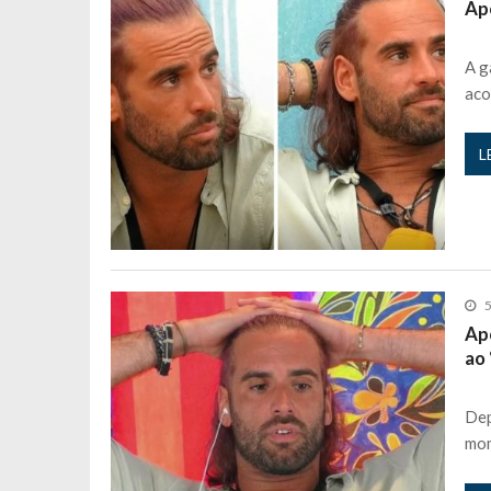
Apó
A g
aco
L
5
Ap
ao 
Dep
mom