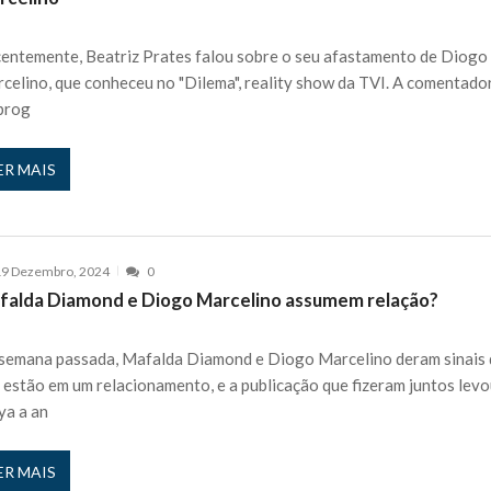
 nos is’: “Ficou chateado comigo?”
27 JANEIRO, 2026
e exercício
entemente, Beatriz Prates falou sobre o seu afastamento de Diogo
27 JANEIRO, 2026
celino, que conheceu no "Dilema", reality show da TVI. A comentado
rutor e é apanhado
27 JANEIRO, 2026
prog
e Cláudio Ramos: “É um atentado…”
25 JANEIRO, 2026
ós entrevista polémica a Flávio Furtado...
25 JANEIRO, 2026
ER MAIS
o homem que pegou fogo à estátua de Cristiano R...
25 JANEIRO, 2026
 hilariante
24 JANEIRO, 2026
ue eu tinha namorada!”
24 MARÇO, 2026
19 Dezembro, 2024
0
o do instrutor Paulo Andrade da 1ª Companhia!...
30 JANEIRO, 2026
falda Diamond e Diogo Marcelino assumem relação?
a de 400 euros POR DIA enquanto comentador na TVI
30 JANEIRO, 2026
semana passada, Mafalda Diamond e Diogo Marcelino deram sinais
 estão em um relacionamento, e a publicação que fizeram juntos lev
a a an
ER MAIS