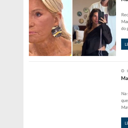
Maria Botelho Moniz coloca ‘pontos
Sara Santos fica em “pânico” durant
Rec
Mar
Filipe Delgado volta a imitar o inst
do 
Gonçalo Quinaz CRITICA “dança” d
Catarina Miranda revela “cachet” ap
L
PSP já tomou medidas em relação a
Inês e Dylan divertem fãs com vídeo
Diogo ARRASA Ariana: “Tu sabias q
Nem vai acreditar na atual profissã
Ma
Francisco Monteiro GASTAVA cerc
Na 
que
May
L