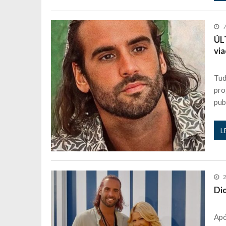
7
ÚL
via
Tud
pro
pub
L
2
Di
Apó