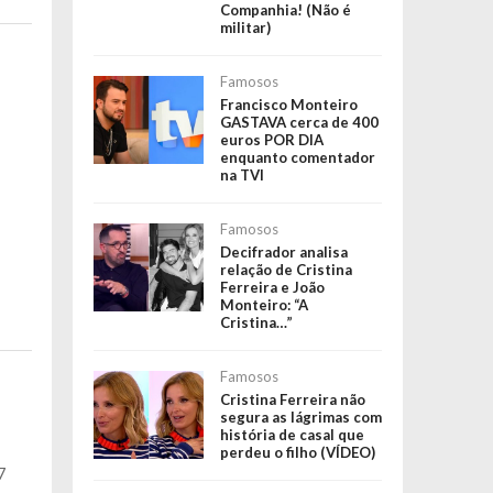
Companhia! (Não é
militar)
Famosos
Francisco Monteiro
GASTAVA cerca de 400
euros POR DIA
enquanto comentador
na TVI
Famosos
Decifrador analisa
relação de Cristina
Ferreira e João
Monteiro: “A
Cristina…”
Famosos
Cristina Ferreira não
segura as lágrimas com
história de casal que
perdeu o filho (VÍDEO)
7