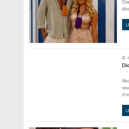
Dia
dis
L
2
Di
Rec
seu
O 
L