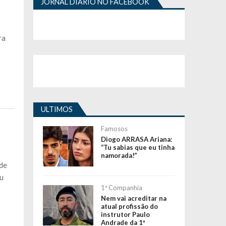
JORNAL DIÁRIO NO FACEBOOK
ra
ULTIMOS
Famosos
Diogo ARRASA Ariana:
“Tu sabias que eu tinha
namorada!”
 de
ou
1ª Companhia
Nem vai acreditar na
atual profissão do
instrutor Paulo
Andrade da 1ª