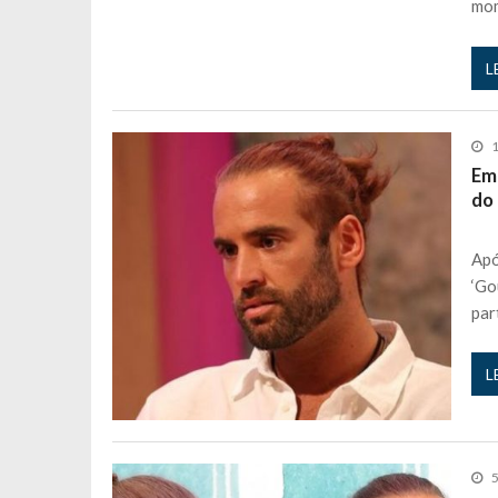
mo
L
1
Em
do 
Apó
‘Go
par
L
5