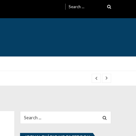
Search
for:
Search
for: