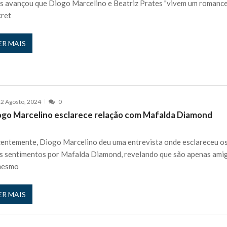
s avançou que Diogo Marcelino e Beatriz Prates "vivem um romanc
cret
ER MAIS
2 Agosto, 2024
0
ogo Marcelino esclarece relação com Mafalda Diamond
entemente, Diogo Marcelino deu uma entrevista onde esclareceu o
s sentimentos por Mafalda Diamond, revelando que são apenas ami
mesmo
ER MAIS