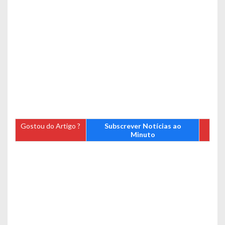
Gostou do Artigo ?
Subscrever Notícias ao
Minuto