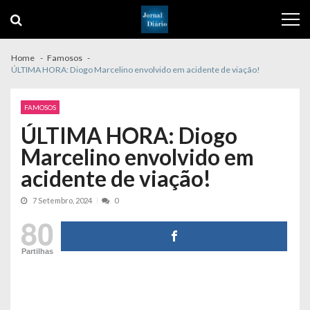
Skip
Skip
to
to
navigation
content
Home
Famosos
ÚLTIMA HORA: Diogo Marcelino envolvido em acidente de viação!
FAMOSOS
ÚLTIMA HORA: Diogo
Marcelino envolvido em
acidente de viação!
7 Setembro, 2024
0
80
Partilhas