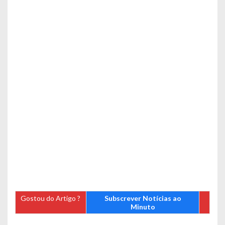
Gostou do Artigo ?
Subscrever Notícias ao
Minuto