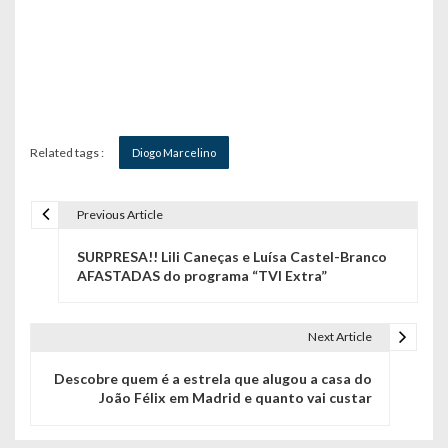
Related tags :
Diogo Marcelino
Previous Article
N
SURPRESA!! Lili Caneças e Luísa Castel-Branco
a
AFASTADAS do programa “TVI Extra”
v
e
Next Article
g
Descobre quem é a estrela que alugou a casa do
João Félix em Madrid e quanto vai custar
a