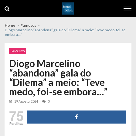
Skip
Skip
to
to
navigation
content
Home
Famosos
Diogo Marcelino “abandona” gala do “Dilema” a meio: “Teve medo, foi-se
embora…”
FAMOSOS
Diogo Marcelino
“abandona” gala do
“Dilema” a meio: “Teve
medo, foi-se embora…”
19 Agosto, 2024
0
75
Partilhas