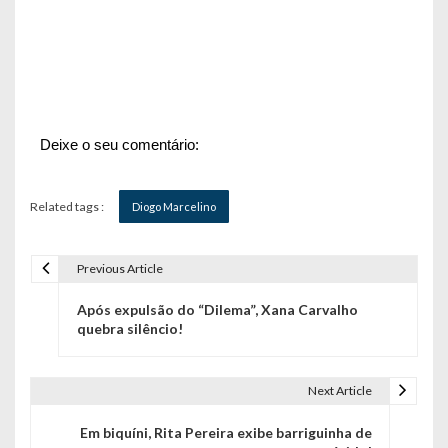
Deixe o seu comentário:
Related tags :
Diogo Marcelino
Previous Article
N
Após expulsão do “Dilema”, Xana Carvalho
a
quebra silêncio!
v
e
Next Article
g
Em biquíni, Rita Pereira exibe barriguinha de