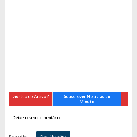
Gostou do Artigo ?
Subscrever Notícias ao
Minuto
Deixe o seu comentário:
Related tags :
Diogo Marcelino