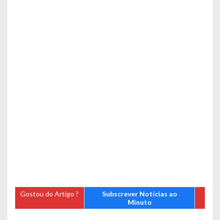
Gostou do Artigo ?
Subscrever Notícias ao
Minuto