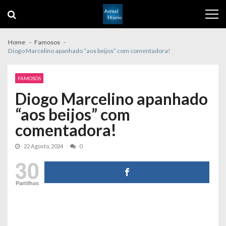
Skip
Skip
to
to
navigation
content
Home
Famosos
Diogo Marcelino apanhado “aos beijos” com comentadora!
FAMOSOS
Diogo Marcelino apanhado
“aos beijos” com
comentadora!
22 Agosto, 2024
0
30
Partilhas