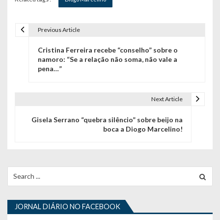
Previous Article
N
Cristina Ferreira recebe “conselho” sobre o
a
namoro: “Se a relação não soma, não vale a
pena…”
v
e
Next Article
g
Gisela Serrano “quebra silêncio” sobre beijo na
a
boca a Diogo Marcelino!
ç
ã
Search
o
for:
d
JORNAL DIÁRIO NO FACEBOOK
e