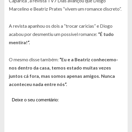
Caparica”, a revista TV7 Dias avançou que Diogo
Marcelino e Beatriz Prates “vivem um romance discreto”.
A revista apanhou os dois a “trocar caricias” e Diogo
acabou por desmentiu um possível romance:
“
É tudo
mentira!
“.
O mesmo disse também:
“
Eu e a Beatriz conhecemo-
nos dentro da casa, temos estado muitas vezes
juntos cá fora, mas somos apenas amigos. Nunca
aconteceu nada entre nós
“.
Deixe o seu comentário: