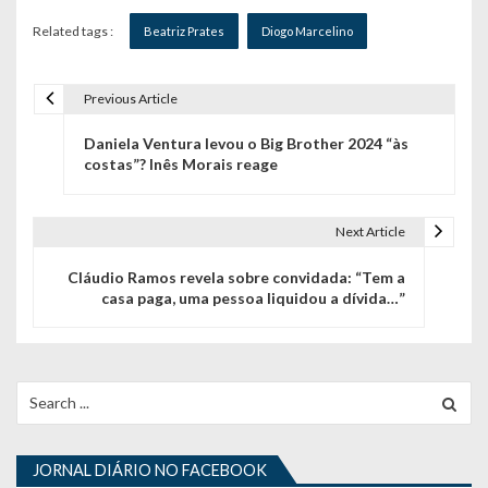
Related tags :
Beatriz Prates
Diogo Marcelino
Previous Article
N
Daniela Ventura levou o Big Brother 2024 “às
a
costas”? Inês Morais reage
v
e
Next Article
g
Cláudio Ramos revela sobre convidada: “Tem a
casa paga, uma pessoa liquidou a dívida…”
a
ç
ã
Search
for:
o
d
JORNAL DIÁRIO NO FACEBOOK