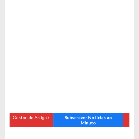
Gostou do Artigo ?
Subscrever Notícias ao
Minuto