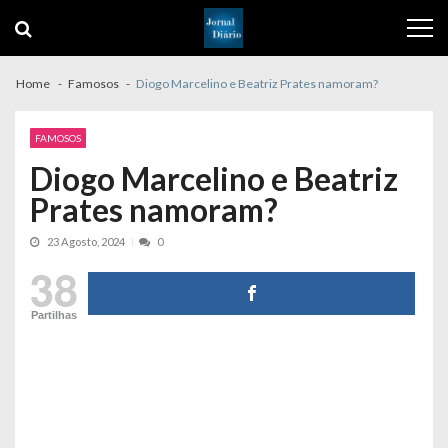
Skip
Skip
to
to
navigation
content
Home
Famosos
Diogo Marcelino e Beatriz Prates namoram?
FAMOSOS
Diogo Marcelino e Beatriz
Prates namoram?
23 Agosto, 2024
0
38
Partilhas