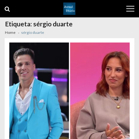
Skip
Skip
to
to
navigation
content
Etiqueta:
sérgio duarte
Home
sérgio duarte