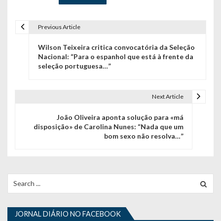
Previous Article
N
Wilson Teixeira critica convocatória da Seleção
a
Nacional: “Para o espanhol que está à frente da
seleção portuguesa…”
v
e
Next Article
g
João Oliveira aponta solução para «má
a
disposição» de Carolina Nunes: “Nada que um
bom sexo não resolva…”
ç
ã
o
Search
for:
d
e
JORNAL DIÁRIO NO FACEBOOK