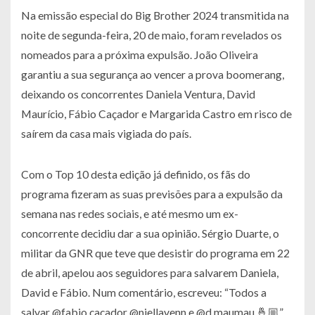
Na emissão especial do Big Brother 2024 transmitida na
noite de segunda-feira, 20 de maio, foram revelados os
nomeados para a próxima expulsão. João Oliveira
garantiu a sua segurança ao vencer a prova boomerang,
deixando os concorrentes Daniela Ventura, David
Maurício, Fábio Caçador e Margarida Castro em risco de
saírem da casa mais vigiada do país.
Com o Top 10 desta edição já definido, os fãs do
programa fizeram as suas previsões para a expulsão da
semana nas redes sociais, e até mesmo um ex-
concorrente decidiu dar a sua opinião. Sérgio Duarte, o
militar da GNR que teve que desistir do programa em 22
de abril, apelou aos seguidores para salvarem Daniela,
David e Fábio. Num comentário, escreveu: “Todos a
salvar @fabio.cacador @niellavenn e @d.maumau 🤞🏼”.