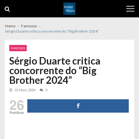
Skip
Skip
to
to
navigation
content
Home
Famosos
Sérgio Duarte critica concorrente do “Big Brother 2024”
FAMOSOS
Sérgio Duarte critica
concorrente do “Big
Brother 2024”
21 Maio, 2024
0
26
Partilhas