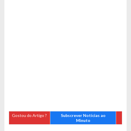
Gostou do Artigo ?
Subscrever Notícias ao
Minuto