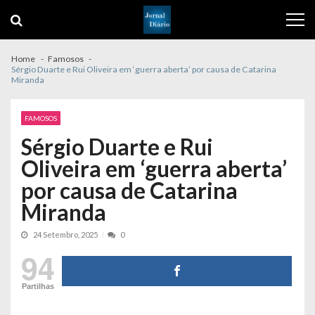
Skip
Skip
to
to
navigation
content
Home
Famosos
Sérgio Duarte e Rui Oliveira em ‘guerra aberta’ por causa de Catarina
Miranda
FAMOSOS
Sérgio Duarte e Rui
Oliveira em ‘guerra aberta’
por causa de Catarina
Miranda
24 Setembro, 2025
0
94
Partilhas