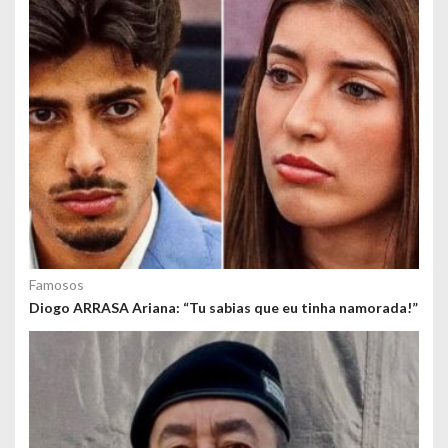
o
s
Famosos
Diogo ARRASA Ariana: “Tu sabias que eu tinha namorada!”