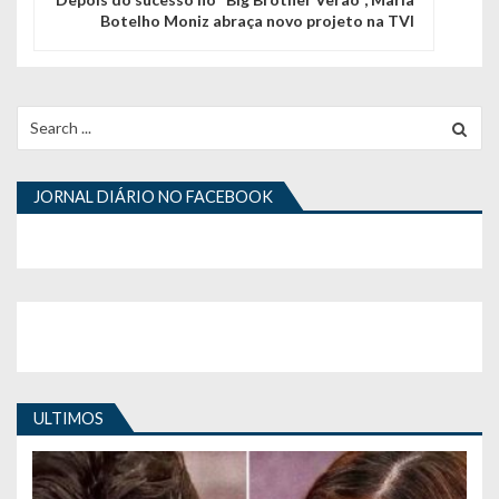
g
Botelho Moniz abraça novo projeto na TVI
a
ç
Search
ã
for:
o
JORNAL DIÁRIO NO FACEBOOK
d
e
a
r
t
i
ULTIMOS
g