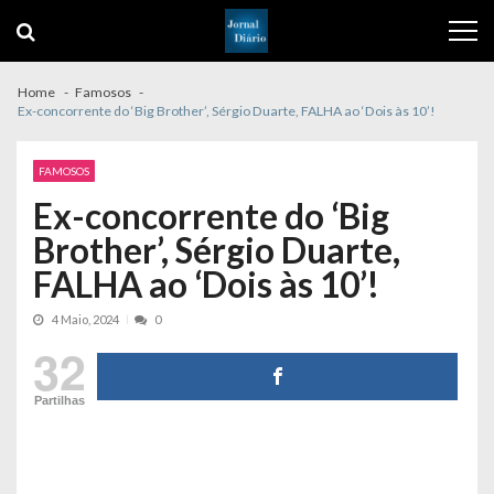
Skip
Skip
to
to
navigation
content
Home
Famosos
Ex-concorrente do ‘Big Brother’, Sérgio Duarte, FALHA ao ‘Dois às 10’!
FAMOSOS
Ex-concorrente do ‘Big
Brother’, Sérgio Duarte,
FALHA ao ‘Dois às 10’!
4 Maio, 2024
0
32
Partilhas