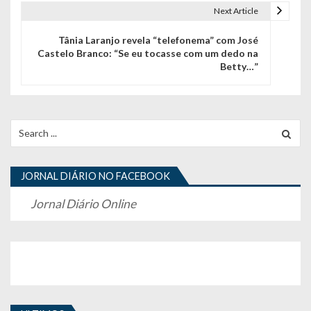
e
Next Article
g
Tânia Laranjo revela “telefonema” com José
Castelo Branco: “Se eu tocasse com um dedo na
a
Betty…”
ç
ã
Search
o
for:
d
JORNAL DIÁRIO NO FACEBOOK
e
Jornal Diário Online
a
r
t
i