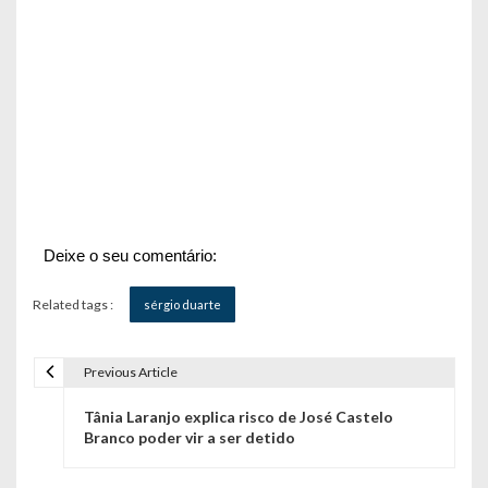
Deixe o seu comentário:
Related tags :
sérgio duarte
Previous Article
N
Tânia Laranjo explica risco de José Castelo
a
Branco poder vir a ser detido
v