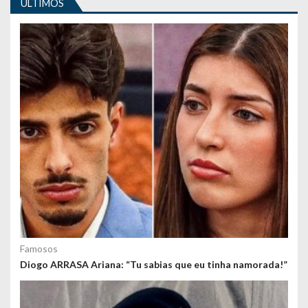
g
ULTIMOS
o
s
Famosos
Diogo ARRASA Ariana: “Tu sabias que eu tinha namorada!”