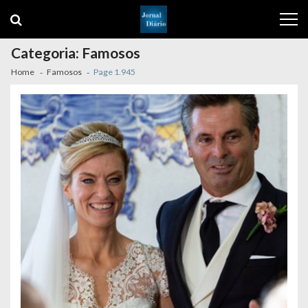
Skip
Skip
to
to
navigation
content
Categoria:
Famosos
Home
Famosos
Page 1.945