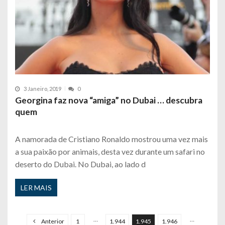
3 Janeiro, 2019
0
Georgina faz nova “amiga” no Dubai … descubra
quem
A namorada de Cristiano Ronaldo mostrou uma vez mais
a sua paixão por animais, desta vez durante um safari no
deserto do Dubai. No Dubai, ao lado d
LER MAIS
P
a
…
…
Anterior
1
1.944
1.945
1.946