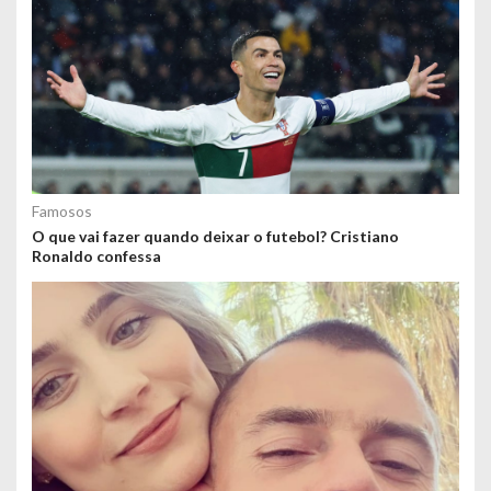
ú
d
o
s
Famosos
O que vai fazer quando deixar o futebol? Cristiano
Ronaldo confessa