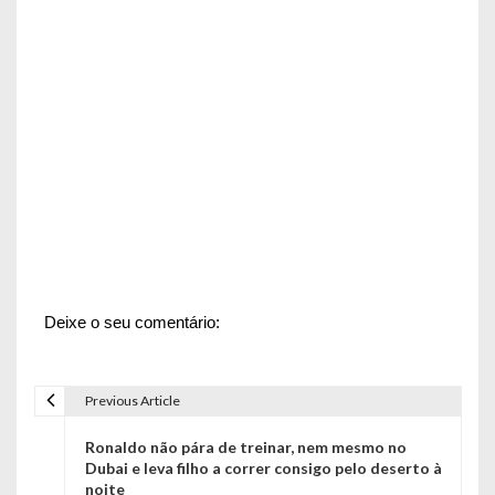
Deixe o seu comentário:
Previous Article
N
Ronaldo não pára de treinar, nem mesmo no
a
Dubai e leva filho a correr consigo pelo deserto à
noite