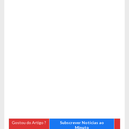
Gostou do Artigo ?
Subscrever Notícias ao
Minuto