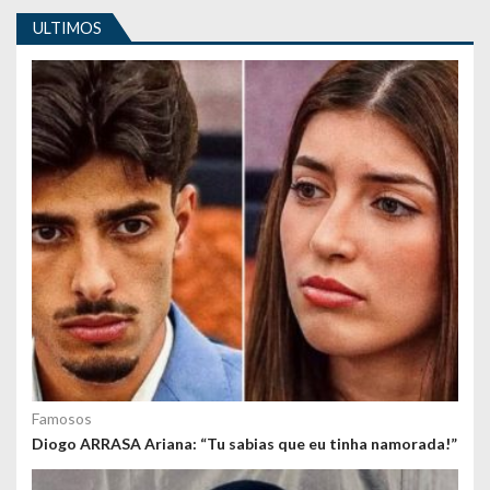
g
ULTIMOS
o
s
Famosos
Diogo ARRASA Ariana: “Tu sabias que eu tinha namorada!”