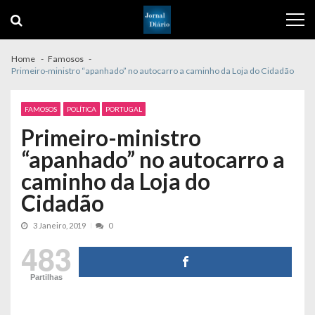
Skip
Skip
to
to
navigation
content
Home
Famosos
Primeiro-ministro “apanhado” no autocarro a caminho da Loja do Cidadão
FAMOSOS
POLÍTICA
PORTUGAL
Primeiro-ministro
“apanhado” no autocarro a
caminho da Loja do
Cidadão
3 Janeiro, 2019
0
483
Partilhas