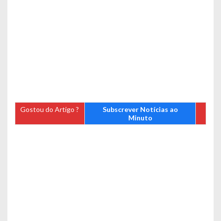
Gostou do Artigo ?
Subscrever Notícias ao
Minuto