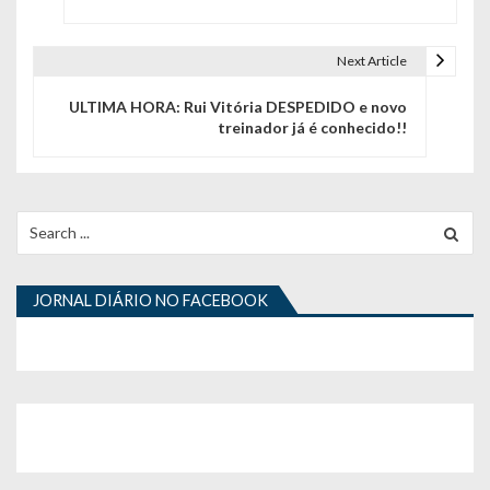
v
e
Next Article
g
ULTIMA HORA: Rui Vitória DESPEDIDO e novo
a
treinador já é conhecido!!
ç
ã
Search
o
for:
d
JORNAL DIÁRIO NO FACEBOOK
e
a
r
t
i