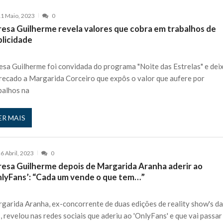
1 Maio, 2023
0
resa Guilherme revela valores que cobra em trabalhos de
blicidade
esa Guilherme foi convidada do programa "Noite das Estrelas" e dei
recado a Margarida Corceiro que expôs o valor que aufere por
balhos na
ER MAIS
6 Abril, 2023
0
resa Guilherme depois de Margarida Aranha aderir ao
nlyFans’: “Cada um vende o que tem…”
garida Aranha, ex-concorrente de duas edições de reality show's d
, revelou nas redes sociais que aderiu ao 'OnlyFans' e que vai passar