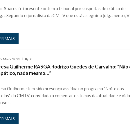
 nos is’: “Ficou chateado comigo?”
27 JANEIRO, 2026
or Soares foi presente ontem a tribunal por suspeitas de tráfico de
e exercício
ga. Segundo o jornalista da CMTV que está a seguir o julgamento, V
27 JANEIRO, 2026
rutor e é apanhado
27 JANEIRO, 2026
e Cláudio Ramos: “É um atentado…”
25 JANEIRO, 2026
ER MAIS
ós entrevista polémica a Flávio Furtado...
25 JANEIRO, 2026
o homem que pegou fogo à estátua de Cristiano R...
25 JANEIRO, 2026
 hilariante
24 JANEIRO, 2026
9 Maio, 2023
0
resa Guilherme RASGA Rodrigo Guedes de Carvalho: “Não 
ue eu tinha namorada!”
24 MARÇO, 2026
mpático, nada mesmo…”
o do instrutor Paulo Andrade da 1ª Companhia!...
30 JANEIRO, 2026
a de 400 euros POR DIA enquanto comentador na TVI
30 JANEIRO, 2026
esa Guilherme tem sido presença assídua no programa "Noite das
relas" da CMTV, convidada a comentar os temas da atualidade e vida
osos.
ER MAIS