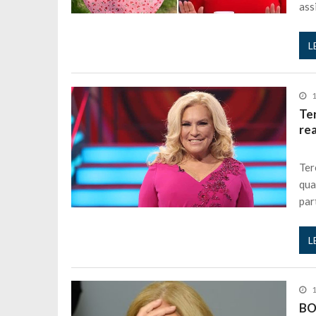
ass
L
1
Te
re
Ter
qua
par
L
1
BO