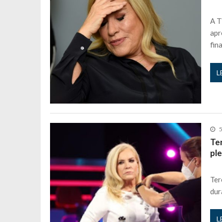
A T
apr
fin
L
5
Te
pl
Ter
dur
L