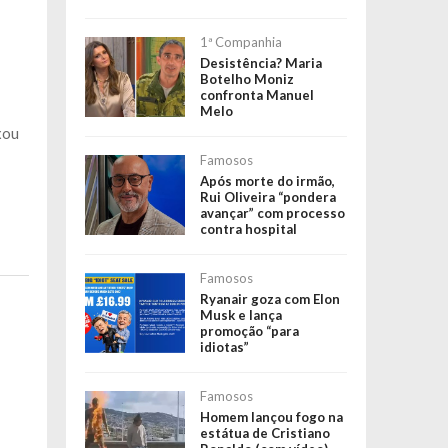
1ª Companhia
Desistência? Maria
Botelho Moniz
confronta Manuel
Melo
xou
Famosos
Após morte do irmão,
Rui Oliveira “pondera
avançar” com processo
contra hospital
Famosos
Ryanair goza com Elon
Musk e lança
promoção “para
idiotas”
Famosos
a
Homem lançou fogo na
estátua de Cristiano