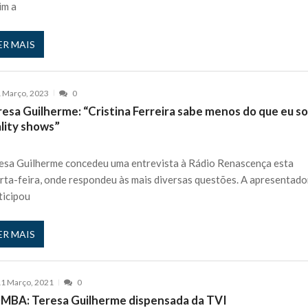
im a
ER MAIS
 Março, 2023
0
resa Guilherme: “Cristina Ferreira sabe menos do que eu s
ality shows”
esa Guilherme concedeu uma entrevista à Rádio Renascença esta
rta-feira, onde respondeu às mais diversas questões. A apresentado
ticipou
ER MAIS
1 Março, 2021
0
MBA: Teresa Guilherme dispensada da TVI