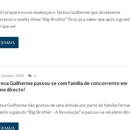
VI prepara novas mudanças e Teresa Guilherme que atualmente
esenta o reality show "Big Brother" ficou já a saber que após a gran
al que ser
ER MAIS
 Outubro, 2020
0
resa Guilherme passou-se com família de concorrente em
eno directo!
esa Guilherme não gostou de uma atitude por parte da família Ferna
ante a gala do "Big Brother - A Revolução" e passou-se em pleno dir
ER MAIS