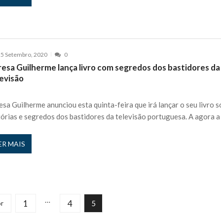
5 Setembro, 2020
0
resa Guilherme lança livro com segredos dos bastidores da
levisão
esa Guilherme anunciou esta quinta-feira que irá lançar o seu livro 
tórias e segredos dos bastidores da televisão portuguesa. A agora a
ER MAIS
…
1
4
5
or