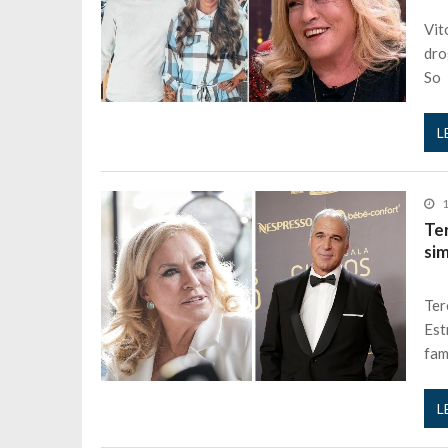
Maria Botelho Moniz coloca ‘pontos
Vit
Sara Santos fica em “pânico” durant
dro
So
Filipe Delgado volta a imitar o inst
Gonçalo Quinaz CRITICA “dança” d
L
Catarina Miranda revela “cachet” ap
PSP já tomou medidas em relação a
Inês e Dylan divertem fãs com vídeo
1
Te
Diogo ARRASA Ariana: “Tu sabias q
si
Nem vai acreditar na atual profissã
Francisco Monteiro GASTAVA cerc
Ter
Est
fam
L