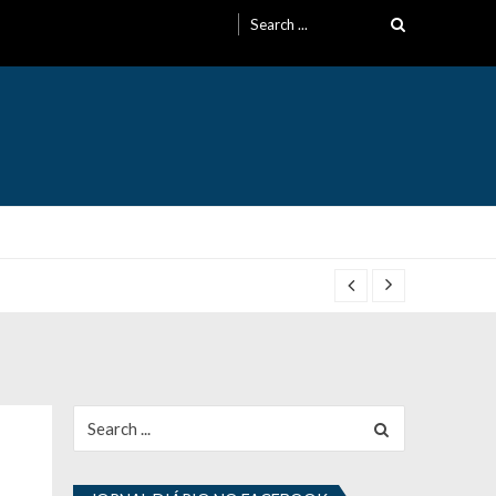
Search
for:
Search
for: