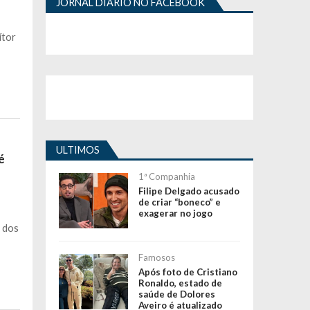
JORNAL DIÁRIO NO FACEBOOK
ítor
ULTIMOS
é
1ª Companhia
Filipe Delgado acusado
de criar “boneco” e
exagerar no jogo
 dos
Famosos
Após foto de Cristiano
Ronaldo, estado de
saúde de Dolores
Aveiro é atualizado