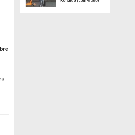
Ronaldo (com vídeo)
obre
ra