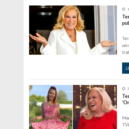
1
Te
pu
Ter
um 
tra
L
2
Te
‘O
Mar
TVI