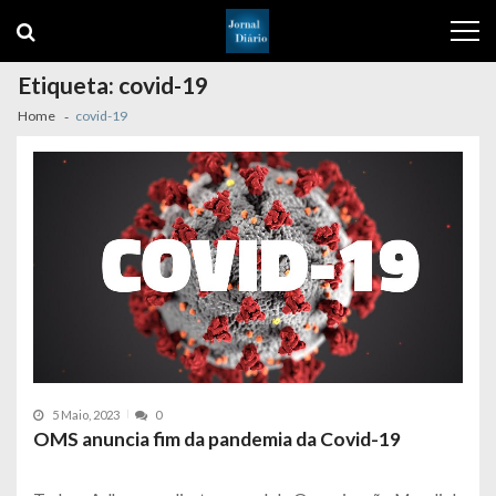
Skip
Skip
to
to
navigation
content
Etiqueta:
covid-19
Home
covid-19
5 Maio, 2023
0
OMS anuncia fim da pandemia da Covid-19