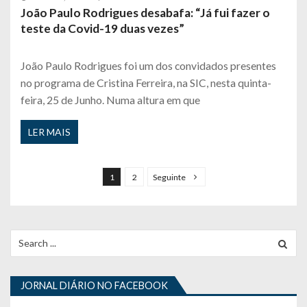
João Paulo Rodrigues desabafa: “Já fui fazer o
teste da Covid-19 duas vezes”
João Paulo Rodrigues foi um dos convidados presentes
no programa de Cristina Ferreira, na SIC, nesta quinta-
feira, 25 de Junho. Numa altura em que
LER MAIS
P
a
1
2
Seguinte
g
i
n
Search
for:
a
ç
JORNAL DIÁRIO NO FACEBOOK
ã