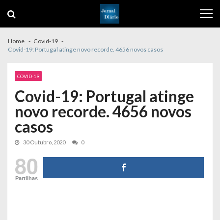
Skip
Skip
to
to
navigation
content
Home
Covid-19
Covid-19: Portugal atinge novo recorde. 4656 novos casos
COVID-19
Covid-19: Portugal atinge
novo recorde. 4656 novos
casos
30 Outubro, 2020
0
80
Partilhas