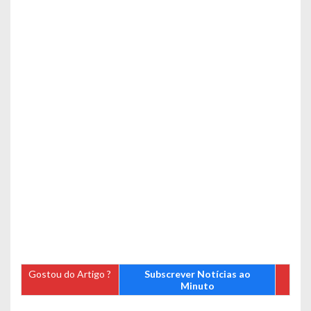
Gostou do Artigo ?
Subscrever Notícias ao
Minuto