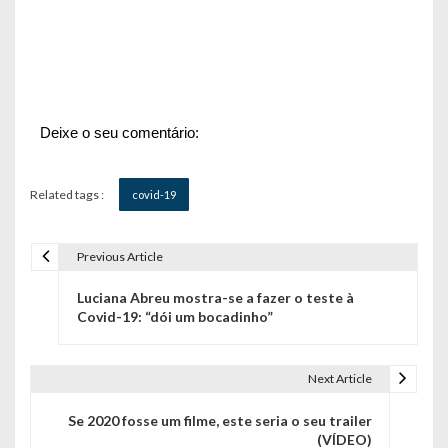
Deixe o seu comentário:
Related tags :
covid-19
Previous Article
N
Luciana Abreu mostra-se a fazer o teste à
a
Covid-19: “dói um bocadinho”
v
e
Next Article
g
Se 2020 fosse um filme, este seria o seu trailer
(VÍDEO)