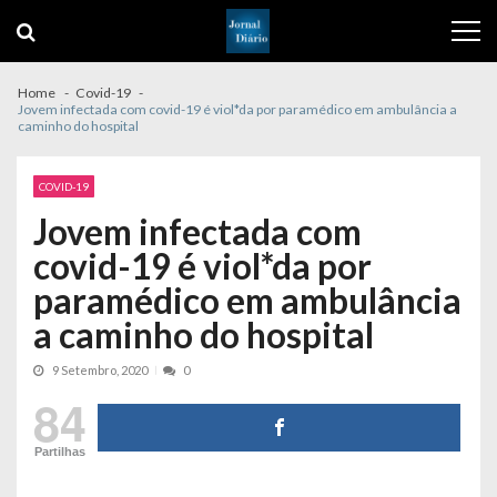
Skip
Skip
to
to
navigation
content
Home
Covid-19
Jovem infectada com covid-19 é viol*da por paramédico em ambulância a
caminho do hospital
COVID-19
Jovem infectada com
covid-19 é viol*da por
paramédico em ambulância
a caminho do hospital
9 Setembro, 2020
0
84
Partilhas