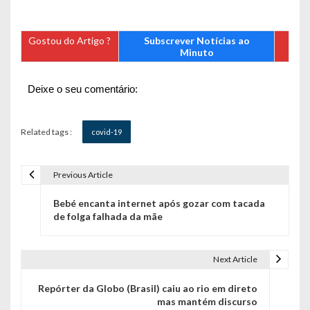
Gostou do Artigo ?
Subscrever Notícias ao
Minuto
Deixe o seu comentário:
Related tags :
covid-19
Previous Article
N
Bebé encanta internet após gozar com tacada
a
de folga falhada da mãe
v
e
Next Article
g
Repórter da Globo (Brasil) caiu ao rio em direto
mas mantém discurso