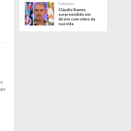
Famosos
Cláudio Ramos
surpreendido em
direto com vídeo da
sua vida
 o
ope