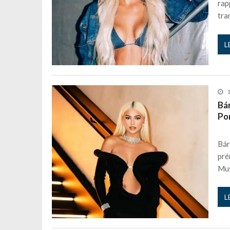
rap
tra
L
Bá
Po
Bár
pré
Mu
L