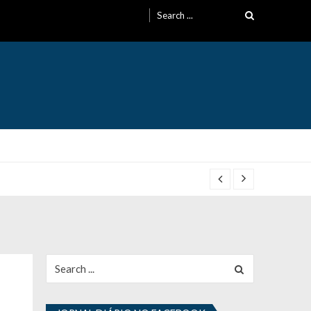
Search
for:
Search
for: