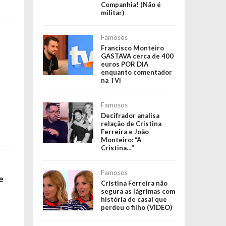
Companhia! (Não é
militar)
Famosos
Francisco Monteiro
GASTAVA cerca de 400
euros POR DIA
enquanto comentador
na TVI
Famosos
Decifrador analisa
relação de Cristina
Ferreira e João
Monteiro: “A
Cristina…”
Famosos
e
Cristina Ferreira não
segura as lágrimas com
história de casal que
perdeu o filho (VÍDEO)