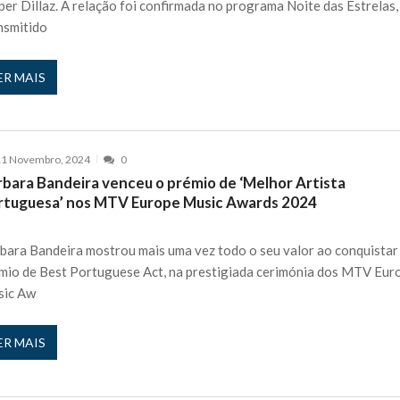
per Dillaz. A relação foi confirmada no programa Noite das Estrelas,
nsmitido
ER MAIS
11 Novembro, 2024
0
rbara Bandeira venceu o prémio de ‘Melhor Artista
rtuguesa’ nos MTV Europe Music Awards 2024
bara Bandeira mostrou mais uma vez todo o seu valor ao conquistar
mio de Best Portuguese Act, na prestigiada cerimónia dos MTV Eur
sic Aw
ER MAIS