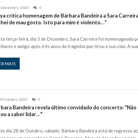
6 Dezembro, 2023
0
ya critica homenagem de Bárbara Bandeira a Sara Carreira
chei de mau gosto. Isto para mim é violento…”
ta terça-feira, dia 5 de Dezembro, Sara Carreira foi homenageada p
iliares e amigo após três anos da tragédia que tirou a sua vida. A su
ER MAIS
8 Outubro, 2023
0
rbara Bandeira revela último convidado do concerto: “Não
ou a saber lidar…”
te dia 28 de Outubro, sábado, Bárbara Bandeira está de regresso a
cos para um concerto no Campo Pequeno. Através das redes sociais,