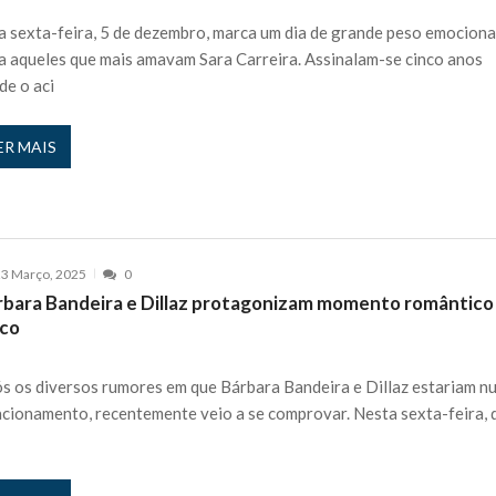
 nos is’: “Ficou chateado comigo?”
27 JANEIRO, 2026
a sexta-feira, 5 de dezembro, marca um dia de grande peso emociona
e exercício
a aqueles que mais amavam Sara Carreira. Assinalam-se cinco anos
27 JANEIRO, 2026
de o aci
rutor e é apanhado
27 JANEIRO, 2026
e Cláudio Ramos: “É um atentado…”
25 JANEIRO, 2026
ER MAIS
ós entrevista polémica a Flávio Furtado...
25 JANEIRO, 2026
o homem que pegou fogo à estátua de Cristiano R...
25 JANEIRO, 2026
 hilariante
24 JANEIRO, 2026
ue eu tinha namorada!”
24 MARÇO, 2026
3 Março, 2025
0
o do instrutor Paulo Andrade da 1ª Companhia!...
30 JANEIRO, 2026
rbara Bandeira e Dillaz protagonizam momento romântic
a de 400 euros POR DIA enquanto comentador na TVI
30 JANEIRO, 2026
lco
s os diversos rumores em que Bárbara Bandeira e Dillaz estariam n
acionamento, recentemente veio a se comprovar. Nesta sexta-feira, 