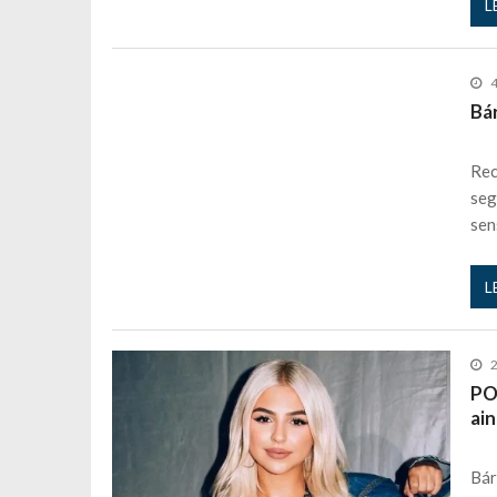
L
4
Bá
Rec
seg
sen
L
PO
ai
Bár