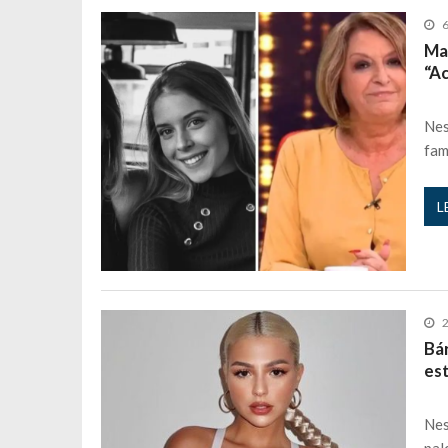
Ma
“A
Nes
fam
L
2
Bá
est
Nes
pal