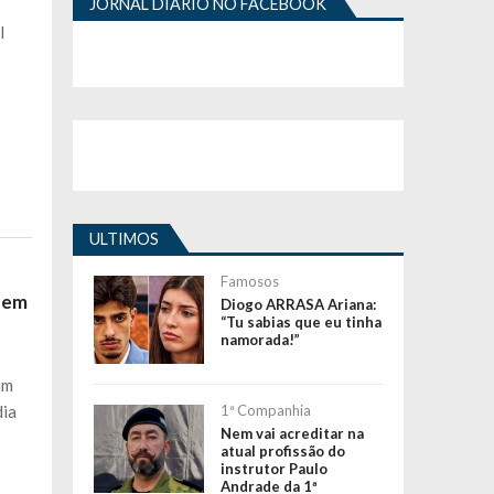
JORNAL DIÁRIO NO FACEBOOK
l
ULTIMOS
Famosos
o em
Diogo ARRASA Ariana:
“Tu sabias que eu tinha
namorada!”
um
dia
1ª Companhia
Nem vai acreditar na
atual profissão do
instrutor Paulo
Andrade da 1ª