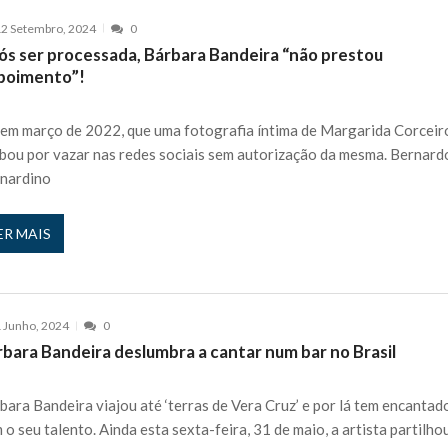
2 Setembro, 2024
0
ós ser processada, Bárbara Bandeira “não prestou
poimento”!
 em março de 2022, que uma fotografia íntima de Margarida Corceir
bou por vazar nas redes sociais sem autorização da mesma. Bernard
nardino
ER MAIS
 Junho, 2024
0
rbara Bandeira deslumbra a cantar num bar no Brasil
bara Bandeira viajou até ‘terras de Vera Cruz’ e por lá tem encantad
 o seu talento. Ainda esta sexta-feira, 31 de maio, a artista partilho