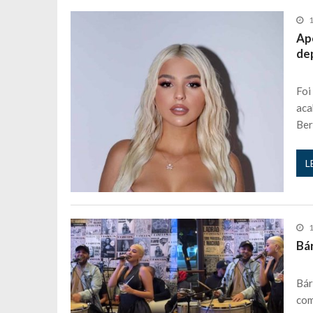
1
Ap
de
Foi
aca
Ber
L
1
Bá
Bár
com