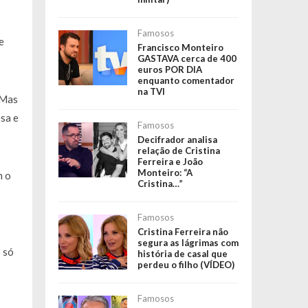
Famosos
e
Francisco Monteiro
GASTAVA cerca de 400
euros POR DIA
enquanto comentador
na TVI
 Mas
sa e
Famosos
Decifrador analisa
relação de Cristina
Ferreira e João
Monteiro: “A
m o
Cristina…”
Famosos
Cristina Ferreira não
segura as lágrimas com
 só
história de casal que
perdeu o filho (VÍDEO)
Famosos