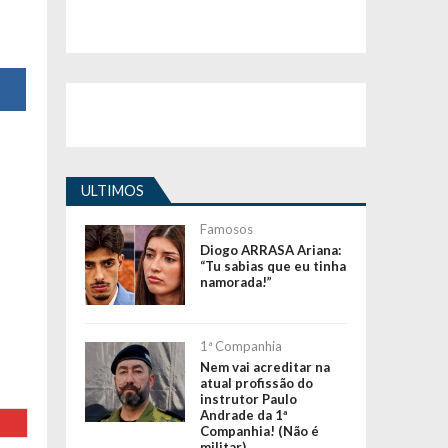
ULTIMOS
Famosos
Diogo ARRASA Ariana:
“Tu sabias que eu tinha
namorada!”
1ª Companhia
Nem vai acreditar na
atual profissão do
instrutor Paulo
Andrade da 1ª
Companhia! (Não é
militar)