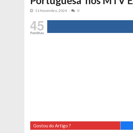
Portuguesa’ nos MTV 
Maria Botelho Moniz coloca ‘pontos
11 Novembro, 2024
0
Sara Santos fica em “pânico” durant
45
Filipe Delgado volta a imitar o inst
Gonçalo Quinaz CRITICA “dança” d
Partilhas
Catarina Miranda revela “cachet” ap
PSP já tomou medidas em relação a
Inês e Dylan divertem fãs com vídeo
Diogo ARRASA Ariana: “Tu sabias q
Nem vai acreditar na atual profissã
Francisco Monteiro GASTAVA cerc
Gostou do Artigo ?