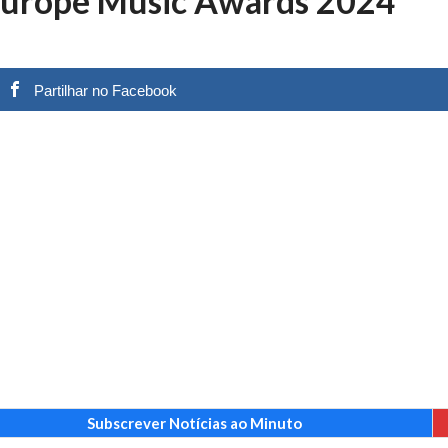
Europe Music Awards 2024
 nos is’: “Ficou chateado comigo?”
27 JANEIRO, 2026
e exercício
27 JANEIRO, 2026
rutor e é apanhado
27 JANEIRO, 2026
Partilhar no Facebook
e Cláudio Ramos: “É um atentado…”
25 JANEIRO, 2026
ós entrevista polémica a Flávio Furtado...
25 JANEIRO, 2026
o homem que pegou fogo à estátua de Cristiano R...
25 JANEIRO, 2026
 hilariante
24 JANEIRO, 2026
ue eu tinha namorada!”
24 MARÇO, 2026
o do instrutor Paulo Andrade da 1ª Companhia!...
30 JANEIRO, 2026
a de 400 euros POR DIA enquanto comentador na TVI
30 JANEIRO, 2026
Subscrever Notícias ao Minuto