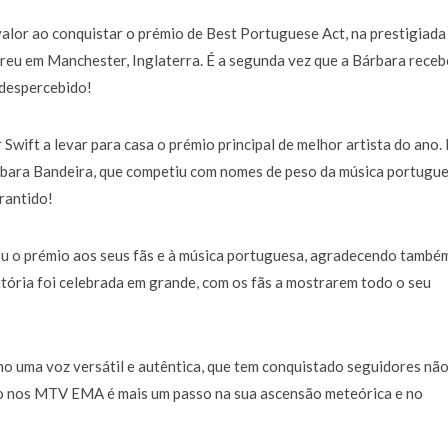
alor ao conquistar o prémio de Best Portuguese Act, na prestigiada
eu em Manchester, Inglaterra. É a segunda vez que a Bárbara receb
 despercebido!
 Swift a levar para casa o prémio principal de melhor artista do ano.
árbara Bandeira, que competiu com nomes de peso da música portugue
rantido!
u o prémio aos seus fãs e à música portuguesa, agradecendo també
 vitória foi celebrada em grande, com os fãs a mostrarem todo o seu
o uma voz versátil e autêntica, que tem conquistado seguidores não
o nos MTV EMA é mais um passo na sua ascensão meteórica e no