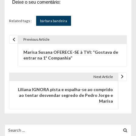
Deixe o seu comentário:
Related tags :
bárbara bandeira
Previous Article
N
Marisa Susana OFERECE-SE à TVI: “Gostava de
a
entrar na 1ª Companhia”
v
e
Next Article
g
Liliana IGNORA pista e espalha-se ao comprido
ao tentar desvendar segredo de Pedro Jorge e
a
Marisa
ç
ã
Search
o
for: