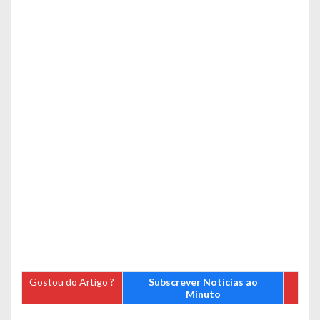
Gostou do Artigo ?
Subscrever Notícias ao
Minuto