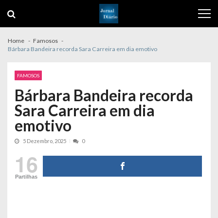
Skip
Skip
to
to
navigation
content
Home
Famosos
Bárbara Bandeira recorda Sara Carreira em dia emotivo
FAMOSOS
Bárbara Bandeira recorda
Sara Carreira em dia
emotivo
5 Dezembro, 2025
0
16
Partilhas