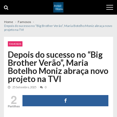
Skip
Skip
to
to
navigation
content
Home
Famosos
Depois do sucesso no “Big Brother Verão”, Maria Botelho Moniz abraça novo
projeto na TVI
FAMOSOS
Depois do sucesso no “Big
Brother Verão”, Maria
Botelho Moniz abraça novo
projeto na TVI
25 Setembro, 2025
0
2
Partilhas