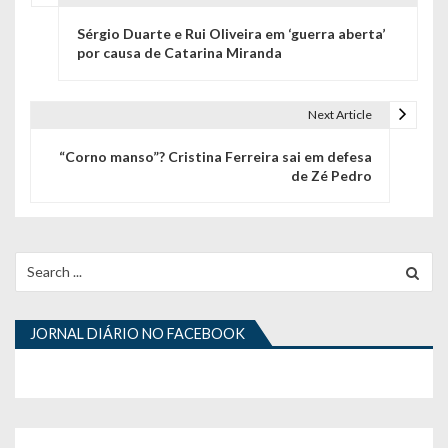
N
Sérgio Duarte e Rui Oliveira em ‘guerra aberta’
a
por causa de Catarina Miranda
v
e
Next Article
g
“Corno manso”? Cristina Ferreira sai em defesa
de Zé Pedro
a
ç
ã
Search
for:
o
d
JORNAL DIÁRIO NO FACEBOOK
e
a
r