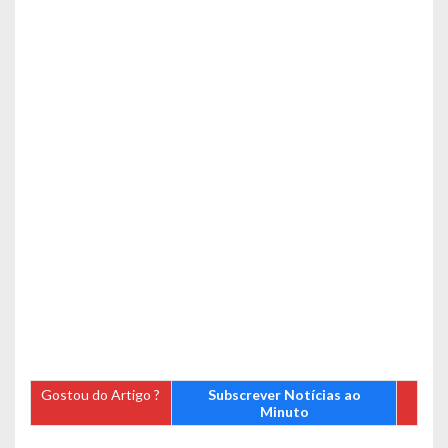
Gostou do Artigo ?
Subscrever Notícias ao
Minuto