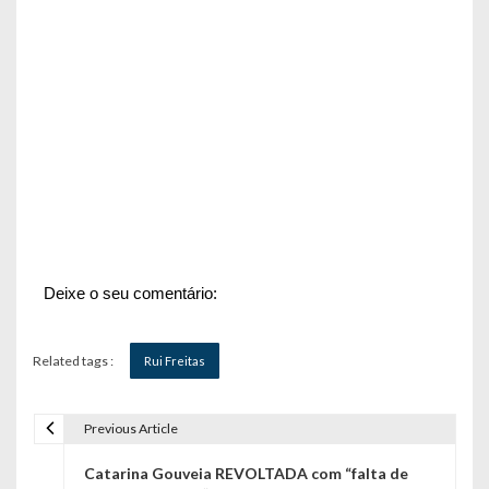
Deixe o seu comentário:
Related tags :
Rui Freitas
Previous Article
N
Catarina Gouveia REVOLTADA com “falta de
a