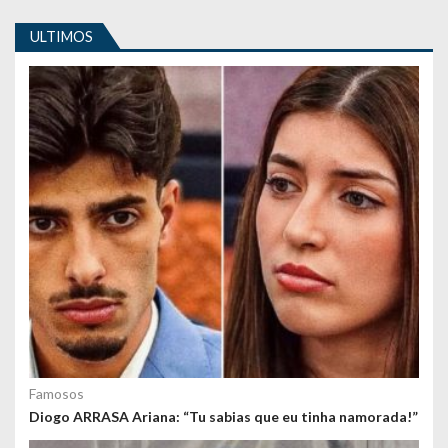
i
ULTIMOS
g
o
s
Famosos
Diogo ARRASA Ariana: “Tu sabias que eu tinha namorada!”