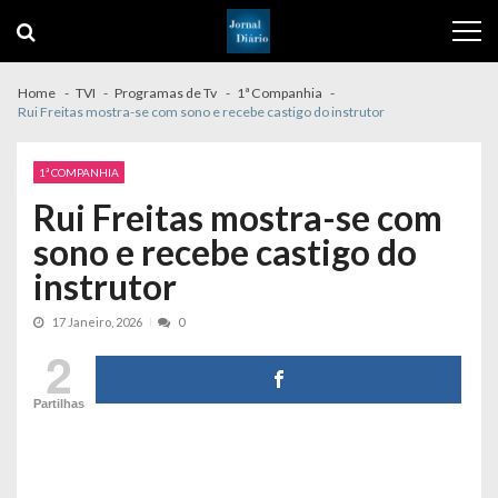
Skip
Skip
to
to
navigation
content
Home
TVI
Programas de Tv
1ª Companhia
Rui Freitas mostra-se com sono e recebe castigo do instrutor
1ª COMPANHIA
Rui Freitas mostra-se com
sono e recebe castigo do
instrutor
17 Janeiro, 2026
0
2
Partilhas