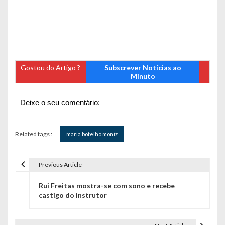
Gostou do Artigo ?
Subscrever Notícias ao
Minuto
Deixe o seu comentário:
Related tags :
maria botelho moniz
Previous Article
N
Rui Freitas mostra-se com sono e recebe
a
castigo do instrutor
v