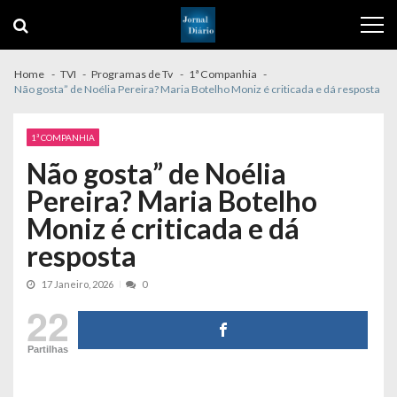
Skip
Skip
to
to
navigation
content
Home
TVI
Programas de Tv
1ª Companhia
Não gosta” de Noélia Pereira? Maria Botelho Moniz é criticada e dá resposta
1ª COMPANHIA
Não gosta” de Noélia
Pereira? Maria Botelho
Moniz é criticada e dá
resposta
17 Janeiro, 2026
0
22
Partilhas