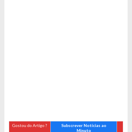
Gostou do Artigo ?
Subscrever Notícias ao
Minuto