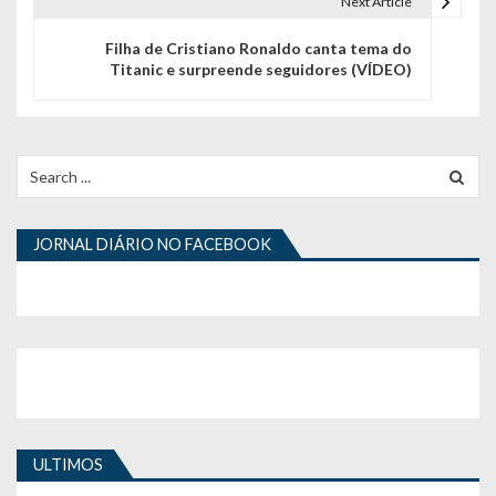
e
Next Article
g
Filha de Cristiano Ronaldo canta tema do
Titanic e surpreende seguidores (VÍDEO)
a
ç
ã
Search
for:
o
d
JORNAL DIÁRIO NO FACEBOOK
e
a
r
t
i
ULTIMOS
g