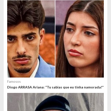
o
s
Famosos
Diogo ARRASA Ariana: “Tu sabias que eu tinha namorada!”