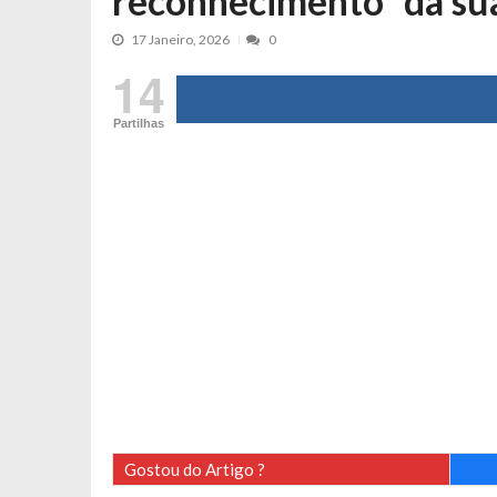
reconhecimento” da su
Cristina Ferreira faz aviso sério sob
17 Janeiro, 2026
0
Aproximação? Margarida Corceiro “v
14
Grávida? Noélia Pereira faz revelaç
Catarina Miranda critica trabalho
Partilhas
Andrea Soares revela que esteve gr
Maria Botelho Moniz coloca ‘pontos
Sara Santos fica em “pânico” durant
Filipe Delgado volta a imitar o inst
Gonçalo Quinaz CRITICA “dança” d
Catarina Miranda revela “cachet” ap
PSP já tomou medidas em relação a
Inês e Dylan divertem fãs com vídeo
Diogo ARRASA Ariana: “Tu sabias q
Nem vai acreditar na atual profissã
Gostou do Artigo ?
Francisco Monteiro GASTAVA cerc