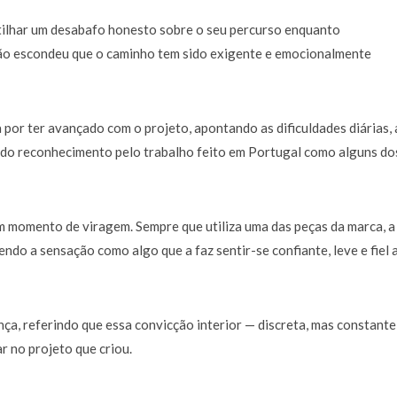
rtilhar um desabafo honesto sobre o seu percurso enquanto
não escondeu que o caminho tem sido exigente e emocionalmente
a por ter avançado com o projeto, apontando as dificuldades diárias, 
vido reconhecimento pelo trabalho feito em Portugal como alguns do
m momento de viragem. Sempre que utiliza uma das peças da marca, a
ndo a sensação como algo que a faz sentir-se confiante, leve e fiel a
a, referindo que essa convicção interior — discreta, mas constante
ar no projeto que criou.