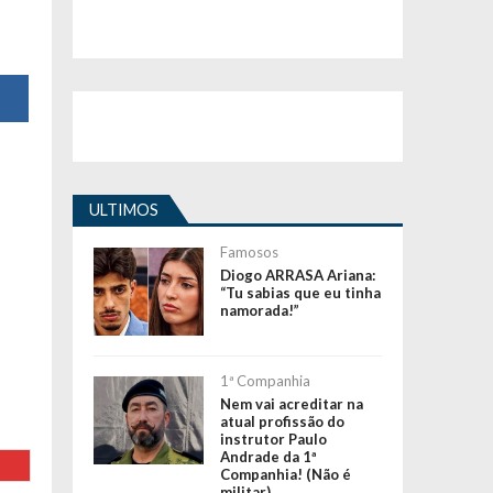
ULTIMOS
Famosos
Diogo ARRASA Ariana:
“Tu sabias que eu tinha
namorada!”
1ª Companhia
Nem vai acreditar na
atual profissão do
instrutor Paulo
Andrade da 1ª
Companhia! (Não é
militar)