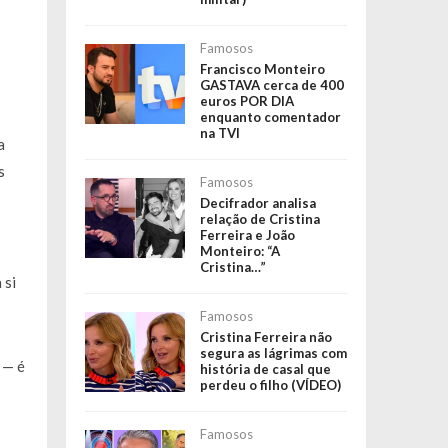
Famosos
Francisco Monteiro
GASTAVA cerca de 400
euros POR DIA
enquanto comentador
na TVI
a
s
Famosos
Decifrador analisa
relação de Cristina
Ferreira e João
Monteiro: “A
Cristina…”
 si
Famosos
Cristina Ferreira não
segura as lágrimas com
 — é
história de casal que
perdeu o filho (VÍDEO)
Famosos