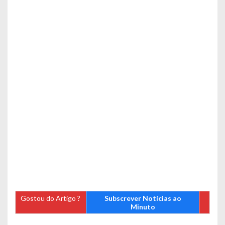
Gostou do Artigo ?
Subscrever Notícias ao
Minuto