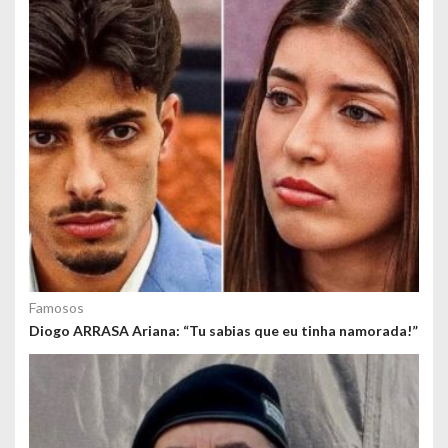
o
s
Famosos
Diogo ARRASA Ariana: “Tu sabias que eu tinha namorada!”