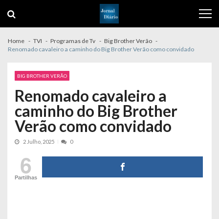
Skip
Skip
to
to
navigation
content
Home
TVI
Programas de Tv
Big Brother Verão
Renomado cavaleiro a caminho do Big Brother Verão como convidado
BIG BROTHER VERÃO
Renomado cavaleiro a
caminho do Big Brother
Verão como convidado
2 Julho, 2025
0
6
Partilhas