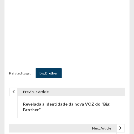
Related tags :
Big Brother
Previous Article
N
Revelada a identidade da nova VOZ do “Big
a
Brother”
v
e
Next Article