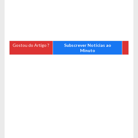
Gostou do Artigo ?
Subscrever Notícias ao
Minuto