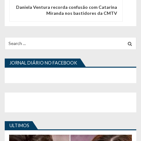
g
Daniela Ventura recorda confusão com Catarina
Miranda nos bastidores da CMTV
a
ç
ã
Search
for:
o
d
JORNAL DIÁRIO NO FACEBOOK
e
a
r
t
i
ULTIMOS
g