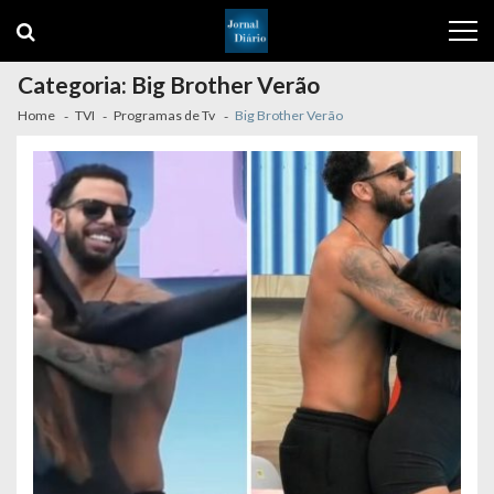
Skip
Skip
to
to
navigation
content
Categoria:
Big Brother Verão
Home
TVI
Programas de Tv
Big Brother Verão