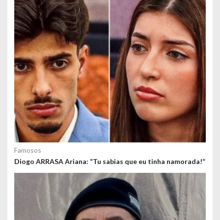
e
ú
d
o
s
Famosos
Diogo ARRASA Ariana: “Tu sabias que eu tinha namorada!”