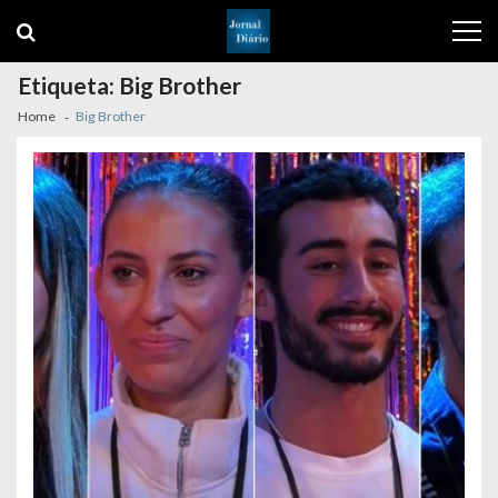
Skip
Skip
to
to
navigation
content
Etiqueta:
Big Brother
Home
Big Brother