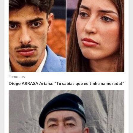
ú
d
o
s
Famosos
Diogo ARRASA Ariana: “Tu sabias que eu tinha namorada!”