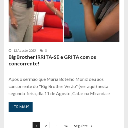
12 Agosto, 2025
0
Big Brother IRRITA-SE e GRITA com os
concorrente!
Após o sermão que Maria Botelho Moniz deu aos
concorrente do "Big Brother Verão" (ver aqui) nesta
segunda-feira, dia 11 de Agosto, Catarina Miranda e
LER MAIS
P
a
…
1
2
16
Seguinte