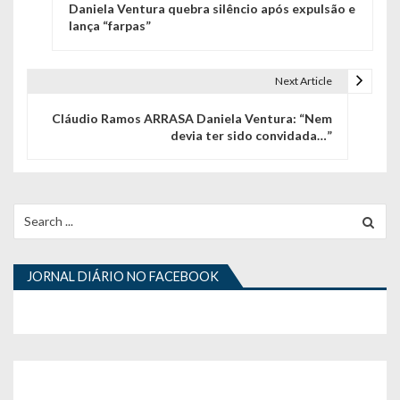
Daniela Ventura quebra silêncio após expulsão e
a
lança “farpas”
v
e
Next Article
g
Cláudio Ramos ARRASA Daniela Ventura: “Nem
devia ter sido convidada…”
a
ç
ã
Search
for:
o
d
JORNAL DIÁRIO NO FACEBOOK
e
a
r