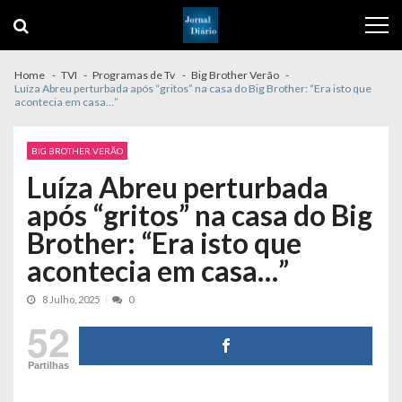
Skip
Skip
to
to
navigation
content
Home
TVI
Programas de Tv
Big Brother Verão
Luíza Abreu perturbada após “gritos” na casa do Big Brother: “Era isto que
acontecia em casa…”
BIG BROTHER VERÃO
Luíza Abreu perturbada
após “gritos” na casa do Big
Brother: “Era isto que
acontecia em casa…”
8 Julho, 2025
0
52
Partilhas