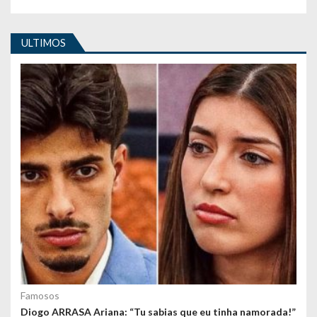
t
i
ULTIMOS
g
o
s
Famosos
Diogo ARRASA Ariana: “Tu sabias que eu tinha namorada!”