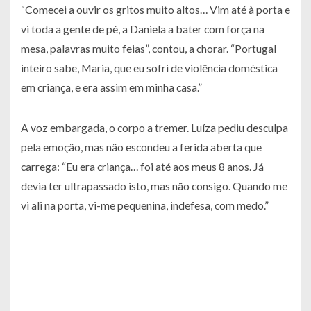
“Comecei a ouvir os gritos muito altos… Vim até à porta e
vi toda a gente de pé, a Daniela a bater com força na
mesa, palavras muito feias”, contou, a chorar. “Portugal
inteiro sabe, Maria, que eu sofri de violência doméstica
em criança, e era assim em minha casa.”
A voz embargada, o corpo a tremer. Luíza pediu desculpa
pela emoção, mas não escondeu a ferida aberta que
carrega: “Eu era criança… foi até aos meus 8 anos. Já
devia ter ultrapassado isto, mas não consigo. Quando me
vi ali na porta, vi-me pequenina, indefesa, com medo.”