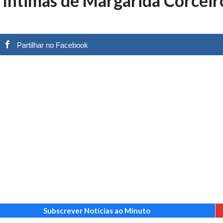
s íntimas de Margarida Corceir
 nos is’: “Ficou chateado comigo?”
27 JANEIRO, 2026
e exercício
27 JANEIRO, 2026
rutor e é apanhado
27 JANEIRO, 2026
Partilhar no Facebook
e Cláudio Ramos: “É um atentado…”
25 JANEIRO, 2026
ós entrevista polémica a Flávio Furtado...
25 JANEIRO, 2026
o homem que pegou fogo à estátua de Cristiano R...
25 JANEIRO, 2026
 hilariante
24 JANEIRO, 2026
ue eu tinha namorada!”
24 MARÇO, 2026
o do instrutor Paulo Andrade da 1ª Companhia!...
30 JANEIRO, 2026
a de 400 euros POR DIA enquanto comentador na TVI
30 JANEIRO, 2026
Subscrever Notícias ao Minuto