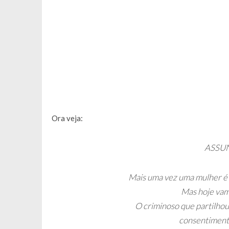
Ora veja:
ASSU
Mais uma vez uma mulher é v
Mas hoje vam
O criminoso que partilhou
consentimento