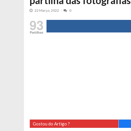
partilha das fotografia
Maria Botelho Moniz coloca ‘pontos
22 Março, 2022
0
Sara Santos fica em “pânico” durant
93
Filipe Delgado volta a imitar o inst
Gonçalo Quinaz CRITICA “dança” d
Partilhas
Catarina Miranda revela “cachet” ap
PSP já tomou medidas em relação a
Inês e Dylan divertem fãs com vídeo
Diogo ARRASA Ariana: “Tu sabias q
Nem vai acreditar na atual profissã
Francisco Monteiro GASTAVA cerc
Gostou do Artigo ?