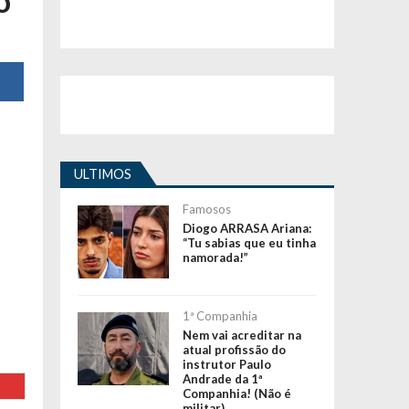
o
ULTIMOS
Famosos
Diogo ARRASA Ariana:
“Tu sabias que eu tinha
namorada!”
1ª Companhia
Nem vai acreditar na
atual profissão do
instrutor Paulo
Andrade da 1ª
Companhia! (Não é
militar)