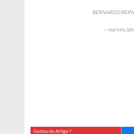
BERNARDO BER
— marinhs (@
Gostou do Artigo ?