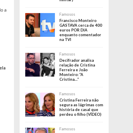
do a
Famosos
Francisco Monteiro
GASTAVA cerca de 400
euros POR DIA
enquanto comentador
na TVI
Famosos
Decifrador analisa
relação de Cristina
ela
Ferreira e João
Monteiro: “A
Cristina…”
Famosos
Cristina Ferreira não
segura as lágrimas com
história de casal que
perdeu o filho (VÍDEO)
Famosos