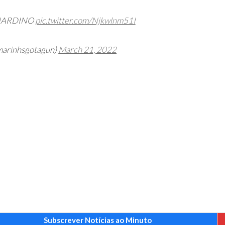
NARDINO
pic.twitter.com/Njkwlnm51I
marinhsgotagun)
March 21, 2022
Subscrever Notícias ao Minuto