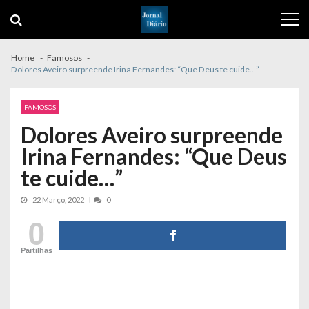
Skip
Skip
to
to
navigation
content
Home
Famosos
Dolores Aveiro surpreende Irina Fernandes: “Que Deus te cuide…”
FAMOSOS
Dolores Aveiro surpreende
Irina Fernandes: “Que Deus
te cuide…”
22 Março, 2022
0
0
Partilhas