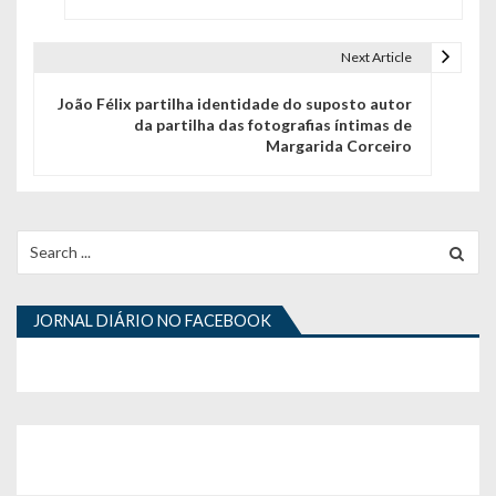
v
e
Next Article
g
João Félix partilha identidade do suposto autor
da partilha das fotografias íntimas de
a
Margarida Corceiro
ç
ã
Search
o
for:
d
JORNAL DIÁRIO NO FACEBOOK
e
a
r
t