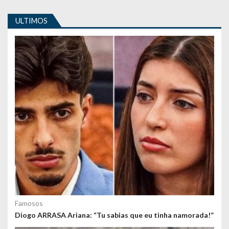
i
g
ULTIMOS
o
s
Famosos
Diogo ARRASA Ariana: “Tu sabias que eu tinha namorada!”