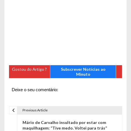
Gostou do Artigo ?
Subscrever Notícias ao
Minuto
Deixe o seu comentário:
Previous Article
N
Mário de Carvalho insultado por estar com
a
maquilhagem: “Tive medo. Voltei para trás”