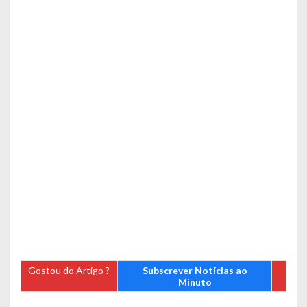
Gostou do Artigo ?
Subscrever Notícias ao
Minuto