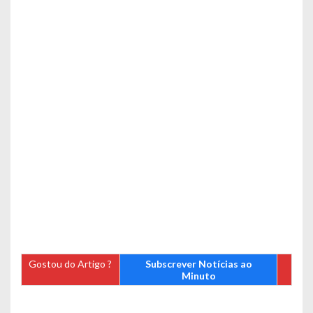
Gostou do Artigo ?
Subscrever Notícias ao
Minuto