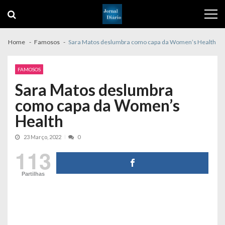
Skip
Skip
to
to
navigation
content
Home
Famosos
Sara Matos deslumbra como capa da Women’s Health
FAMOSOS
Sara Matos deslumbra
como capa da Women’s
Health
23 Março, 2022
0
113
Partilhas