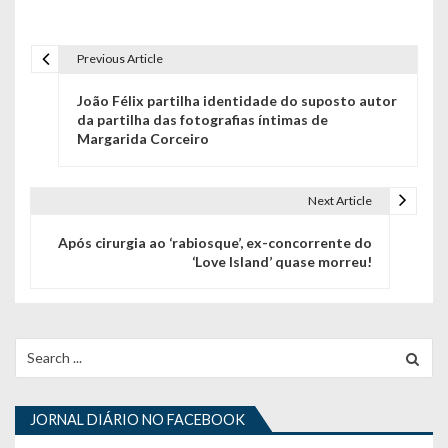
Previous Article
N
João Félix partilha identidade do suposto autor
a
da partilha das fotografias íntimas de
Margarida Corceiro
v
e
Next Article
g
Após cirurgia ao ‘rabiosque’, ex-concorrente do
a
‘Love Island’ quase morreu!
ç
ã
Search
o
for:
d
JORNAL DIÁRIO NO FACEBOOK
e